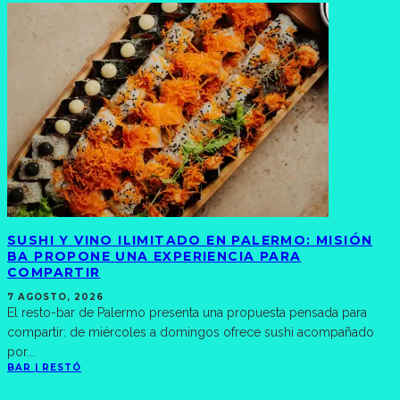
SUSHI Y VINO ILIMITADO EN PALERMO: MISIÓN
BA PROPONE UNA EXPERIENCIA PARA
COMPARTIR
7 AGOSTO, 2026
El resto-bar de Palermo presenta una propuesta pensada para
compartir: de miércoles a domingos ofrece sushi acompañado
por
...
BAR | RESTÓ