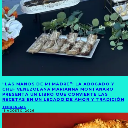
“LAS MANOS DE MI MADRE”: LA ABOGADO Y
CHEF VENEZOLANA MARIANNA MONTANARO
PRESENTA UN LIBRO QUE CONVIERTE LAS
RECETAS EN UN LEGADO DE AMOR Y TRADICIÓN
TENDENCIAS
·
8 AGOSTO, 2026