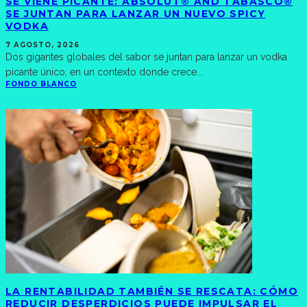
SE VIENE PICANTE: ABSOLUT® AND TABASCO®
SE JUNTAN PARA LANZAR UN NUEVO SPICY
VODKA
7 AGOSTO, 2026
Dos gigantes globales del sabor se juntan para lanzar un vodka
picante único, en un contexto donde crece
...
FONDO BLANCO
LA RENTABILIDAD TAMBIÉN SE RESCATA: CÓMO
REDUCIR DESPERDICIOS PUEDE IMPULSAR EL