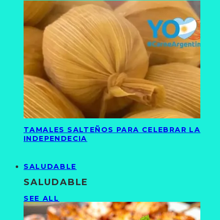
TAMALES SALTEÑOS PARA CELEBRAR LA
INDEPENDECIA
SALUDABLE
SALUDABLE
SEE ALL