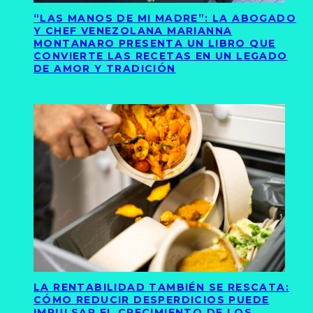
“LAS MANOS DE MI MADRE”: LA ABOGADO
Y CHEF VENEZOLANA MARIANNA
MONTANARO PRESENTA UN LIBRO QUE
CONVIERTE LAS RECETAS EN UN LEGADO
DE AMOR Y TRADICIÓN
LA RENTABILIDAD TAMBIÉN SE RESCATA:
CÓMO REDUCIR DESPERDICIOS PUEDE
IMPULSAR EL CRECIMIENTO DE LOS