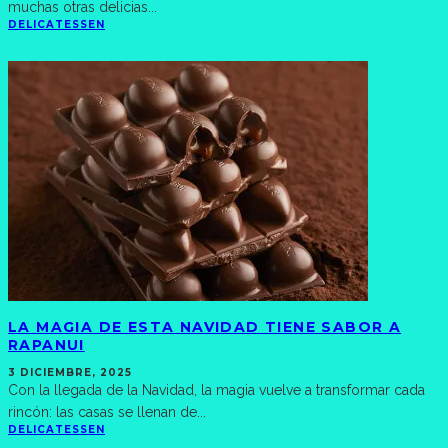
muchas otras delicias
...
DELICATESSEN
LA MAGIA DE ESTA NAVIDAD TIENE SABOR A
RAPANUI
3 DICIEMBRE, 2025
Con la llegada de la Navidad, la magia vuelve a transformar cada
rincón: las casas se llenan de
...
DELICATESSEN