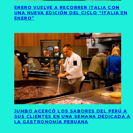
ENERO VUELVE A RECORRER ITALIA CON
UNA NUEVA EDICIÓN DEL CICLO “ITALIA EN
ENERO”
JUMBO ACERCÓ LOS SABORES DEL PERÚ A
SUS CLIENTES EN UNA SEMANA DEDICADA A
LA GASTRONOMÍA PERUANA