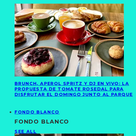
BRUNCH, APEROL SPRITZ Y DJ EN VIVO: LA
PROPUESTA DE TOMATE ROSEDAL PARA
DISFRUTAR EL DOMINGO JUNTO AL PARQUE
FONDO BLANCO
FONDO BLANCO
SEE ALL