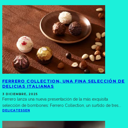
FERRERO COLLECTION, UNA FINA SELECCIÓN DE
DELICIAS ITALIANAS
3 DICIEMBRE, 2025
Ferrero lanza una nueva presentación de la más exquisita
selección de bombones: Ferrero Collection, un surtido de tres
...
DELICATESSEN