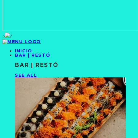
>
INICIO
BAR | RESTÓ
BAR | RESTÓ
SEE ALL