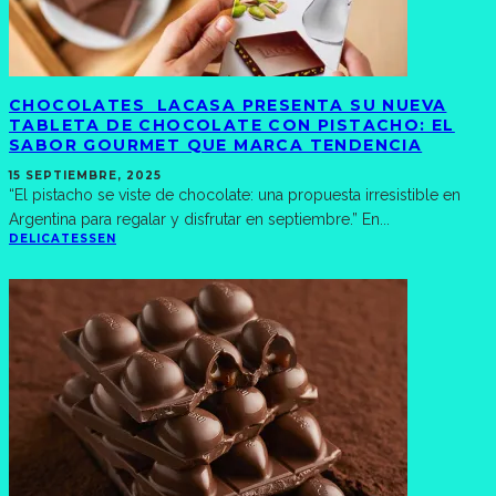
CHOCOLATES LACASA PRESENTA SU NUEVA
TABLETA DE CHOCOLATE CON PISTACHO: EL
SABOR GOURMET QUE MARCA TENDENCIA
15 SEPTIEMBRE, 2025
“El pistacho se viste de chocolate: una propuesta irresistible en
Argentina para regalar y disfrutar en septiembre.” En
...
DELICATESSEN