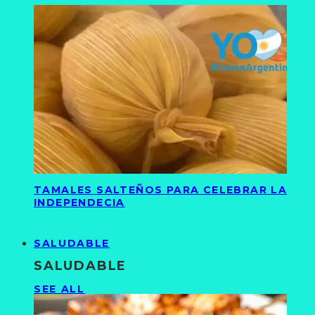
TAMALES SALTEÑOS PARA CELEBRAR LA
INDEPENDECIA
SALUDABLE
SALUDABLE
SEE ALL