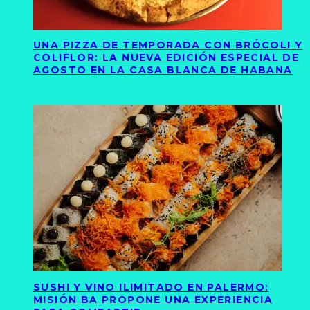
UNA PIZZA DE TEMPORADA CON BRÓCOLI Y
COLIFLOR: LA NUEVA EDICIÓN ESPECIAL DE
AGOSTO EN LA CASA BLANCA DE HABANA
SUSHI Y VINO ILIMITADO EN PALERMO:
MISIÓN BA PROPONE UNA EXPERIENCIA