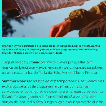
Chandon invita a disfrutar de la temporada en paradores, bares y restaurantes
de Punta del Este y la costa argentina con sus propuestas Summer Roads y
Chandon Nights para vivir un verano inolvidable.
Llega el verano y
Chandon
ofrece nuevas propuestas con
música, ambientación y experiencias en los principales paradores,
bares y restaurantes de Punta del Este, Mar del Plata y Pinamar.
Summer Roads
se adueña de esta temporada en los lugares más
exclusivos de la costa uruguaya y argentina con distintas
actividades: el domingo 29 de diciembre en el icónico parador La
Susana de José Ignacio habrá un sunset de 18 a 22:30hs, con
música de Inda Jani & Otto Bunge, y otro exclusivo evento el 2 de