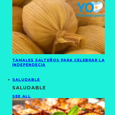
TAMALES SALTEÑOS PARA CELEBRAR LA
INDEPENDECIA
SALUDABLE
SALUDABLE
SEE ALL