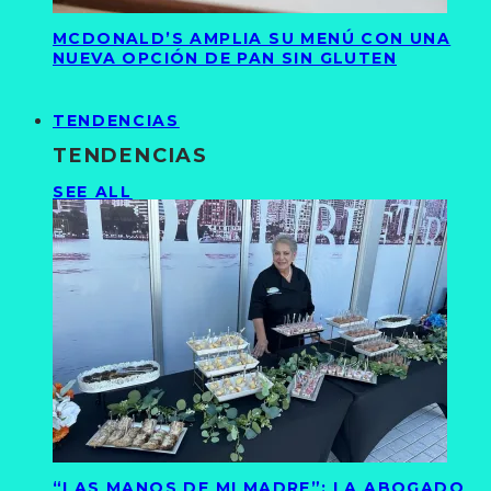
MCDONALD’S AMPLIA SU MENÚ CON UNA
NUEVA OPCIÓN DE PAN SIN GLUTEN
TENDENCIAS
TENDENCIAS
SEE ALL
“LAS MANOS DE MI MADRE”: LA ABOGADO