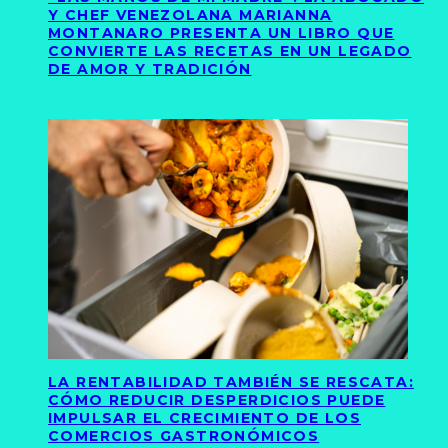
Y CHEF VENEZOLANA MARIANNA
MONTANARO PRESENTA UN LIBRO QUE
CONVIERTE LAS RECETAS EN UN LEGADO
DE AMOR Y TRADICIÓN
LA RENTABILIDAD TAMBIÉN SE RESCATA:
CÓMO REDUCIR DESPERDICIOS PUEDE
IMPULSAR EL CRECIMIENTO DE LOS
COMERCIOS GASTRONÓMICOS