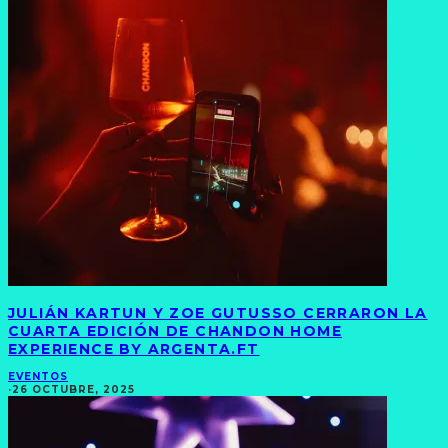
JULIÁN KARTUN Y ZOE GUTUSSO CERRARON LA
CUARTA EDICIÓN DE CHANDON HOME
EXPERIENCE BY ARGENTA.FT
EVENTOS
·
26 OCTUBRE, 2025