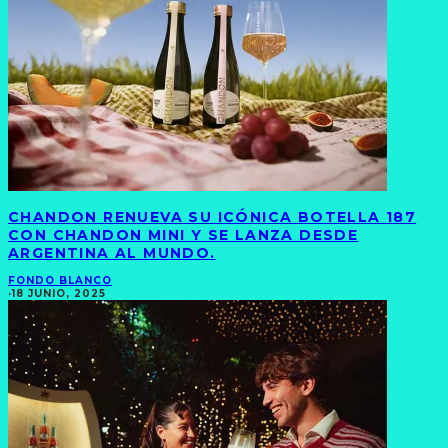
CHANDON RENUEVA SU ICÓNICA BOTELLA 187
CON CHANDON MINI Y SE LANZA DESDE
ARGENTINA AL MUNDO.
FONDO BLANCO
·
18 JUNIO, 2025