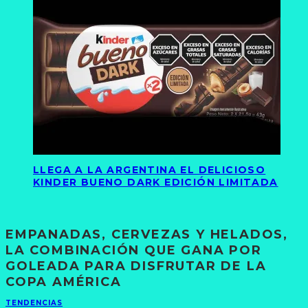
LLEGA A LA ARGENTINA EL DELICIOSO
KINDER BUENO DARK EDICIÓN LIMITADA
EMPANADAS, CERVEZAS Y HELADOS,
LA COMBINACIÓN QUE GANA POR
GOLEADA PARA DISFRUTAR DE LA
COPA AMÉRICA
TENDENCIAS