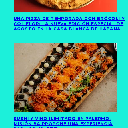
UNA PIZZA DE TEMPORADA CON BRÓCOLI Y
COLIFLOR: LA NUEVA EDICIÓN ESPECIAL DE
AGOSTO EN LA CASA BLANCA DE HABANA
SUSHI Y VINO ILIMITADO EN PALERMO:
MISIÓN BA PROPONE UNA EXPERIENCIA