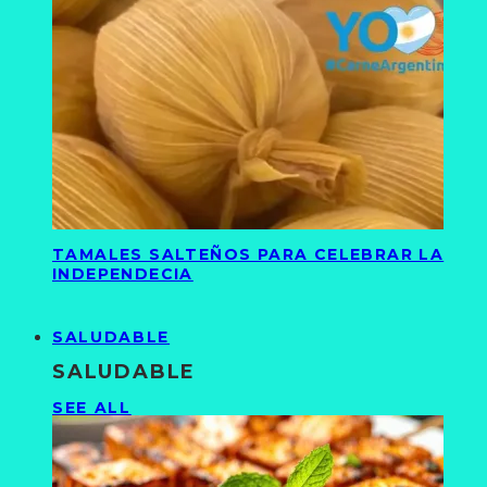
TAMALES SALTEÑOS PARA CELEBRAR LA
INDEPENDECIA
SALUDABLE
SALUDABLE
SEE ALL