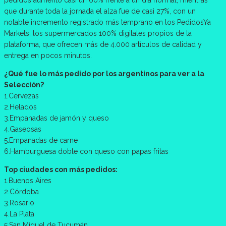
pedidos aumentó casi un 60% frente a un día normal, mientras
que durante toda la jornada el alza fue de casi 27%, con un
notable incremento registrado más temprano en los PedidosYa
Markets, los supermercados 100% digitales propios de la
plataforma, que ofrecen más de 4.000 artículos de calidad y
entrega en pocos minutos.
¿Qué fue lo más pedido por los argentinos para ver a la
Selección?
1.Cervezas
2.Helados
3.Empanadas de jamón y queso
4.Gaseosas
5.Empanadas de carne
6.Hamburguesa doble con queso con papas fritas
Top ciudades con más pedidos:
1.Buenos Aires
2.Córdoba
3.Rosario
4.La Plata
5.San Miguel de Tucumán