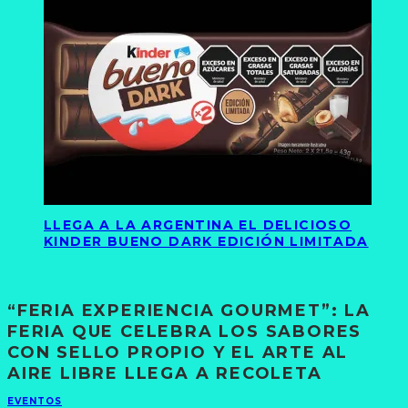
LLEGA A LA ARGENTINA EL DELICIOSO
KINDER BUENO DARK EDICIÓN LIMITADA
“FERIA EXPERIENCIA GOURMET”: LA
FERIA QUE CELEBRA LOS SABORES
CON SELLO PROPIO Y EL ARTE AL
AIRE LIBRE LLEGA A RECOLETA
EVENTOS