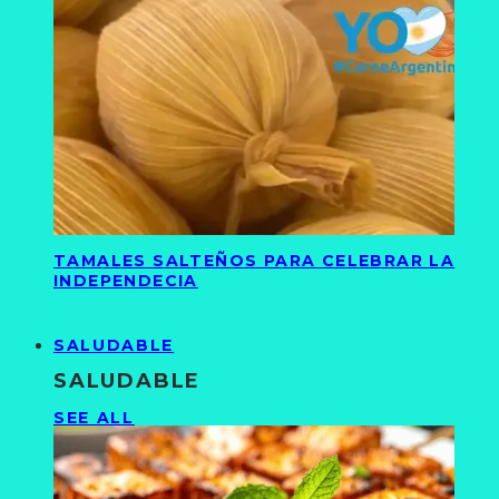
TAMALES SALTEÑOS PARA CELEBRAR LA
INDEPENDECIA
SALUDABLE
SALUDABLE
SEE ALL