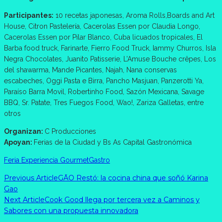
Participantes:
10 recetas japonesas, Aroma Rolls,Boards and Art
House, Citron Pastelería, Cacerolas Essen por Claudia Longo,
Cacerolas Essen por Pilar Blanco, Cuba licuados tropicales, El
Barba food truck, Farinarte, Fierro Food Truck, Iammy Churros, Isla
Negra Chocolates, Juanito Patisserie, L’Amuse Bouche crêpes, Los
del shawarma, Mande Picantes, Najah, Nana conservas
escabeches, Oggi Pasta e Birra, Pancho Masjuan, Panzerotti Ya,
Paraíso Barra Movil, Robertinho Food, Sazón Mexicana, Savage
BBQ, Sr. Patate, Tres Fuegos Food, Wao!, Zariza Galletas, entre
otros
Organizan:
C Producciones
Apoyan:
Ferias de la Ciudad y Bs As Capital Gastronómica
Feria Experiencia Gourmet
Gastro
Previous Article
GĀO Restó: la cocina china que soñó Karina
Gao
Next Article
Cook Good llega por tercera vez a Caminos y
Sabores con una propuesta innovadora