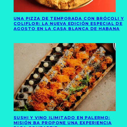
UNA PIZZA DE TEMPORADA CON BRÓCOLI Y
COLIFLOR: LA NUEVA EDICIÓN ESPECIAL DE
AGOSTO EN LA CASA BLANCA DE HABANA
SUSHI Y VINO ILIMITADO EN PALERMO:
MISIÓN BA PROPONE UNA EXPERIENCIA