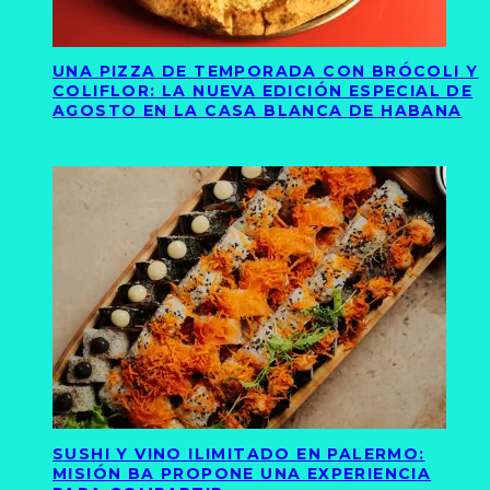
UNA PIZZA DE TEMPORADA CON BRÓCOLI Y
COLIFLOR: LA NUEVA EDICIÓN ESPECIAL DE
AGOSTO EN LA CASA BLANCA DE HABANA
SUSHI Y VINO ILIMITADO EN PALERMO:
MISIÓN BA PROPONE UNA EXPERIENCIA