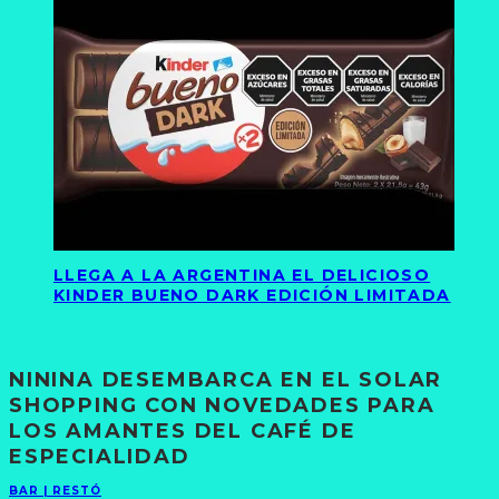
LLEGA A LA ARGENTINA EL DELICIOSO
KINDER BUENO DARK EDICIÓN LIMITADA
NININA DESEMBARCA EN EL SOLAR
SHOPPING CON NOVEDADES PARA
LOS AMANTES DEL CAFÉ DE
ESPECIALIDAD
BAR | RESTÓ