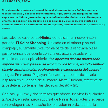
·
21 AGOSTO, 2024
El restaurante y bakery artesanal llega al shopping de Las Cañitas con sus
recetas caseras y sabores reconfortantes. Aquí, suma una máquina de café
expresso de última generación que redefine la relación barista – cliente para
una mejor experiencia. Su café de especialidad y sus exclusivas tortas de
herencia familiar se completan con desayunos, brunch, meriendas, almuerzos y
cenas.
Los sabores caseros de
Ninina
conquistan un nuevo rincón
porteño:
El Solar Shopping.
Ubicado en el primer piso del
complejo, el flamante local forma parte de la renovada plaza
gastronómica que cuenta con una estructura basada en un
espacio de concepto abierto.
“La apertura de esta nueva sede
supone un nuevo paso en la evolución de Ninina, en todo sentido:
diseño, ambientación, equipamiento y experiencia del cliente”
asegura Emmanuel Paglayan, fundador y creador de la carta
inspirada en el legado de su madre, Marta Guelkian, referente de
la pastelería porteña en las décadas del 80 y 90.
Con casi 300 m2 y dos terrazas que ofrece una vista inigualable a
la Abadía, en esta nueva sucursal de Ninina, los árboles y el verde
son protagonistas. El diseño tiene predominio del ladrillo, la