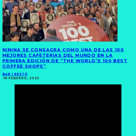
NININA SE CONSAGRA COMO UNA DE LAS 100
MEJORES CAFETERÍAS DEL MUNDO EN LA
PRIMERA EDICIÓN DE “THE WORLD’S 100 BEST
COFFEE SHOPS”
BAR | RESTÓ
·
18 FEBRERO, 2025