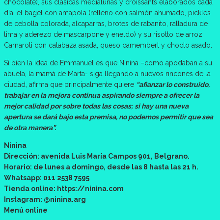
chocolate), sus clásicas medialunas y croissants elaborados cada
día, el bagel con amapola (relleno con salmón ahumado, pickles
de cebolla colorada, alcaparras, brotes de rabanito, ralladura de
lima y aderezo de mascarpone y eneldo) y su risotto de arroz
Carnaroli con calabaza asada, queso camembert y choclo asado.
Si bien la idea de Emmanuel es que Ninina –como apodaban a su
abuela, la mamá de Marta- siga llegando a nuevos rincones de la
ciudad, afirma que principalmente quiere
“afianzar lo construido,
trabajar en la mejora continua aspirando siempre a ofrecer la
mejor calidad por sobre todas las cosas; si hay una nueva
apertura se dará bajo esta premisa, no podemos permitir que sea
de otra manera”.
Ninina
Dirección: avenida Luis María Campos 901, Belgrano.
Horario: de lunes a domingo, desde las 8 hasta las 21 h.
Whatsapp: 011 2538 7595
Tienda online: https://ninina.com
Instagram: @ninina.arg
Menú online