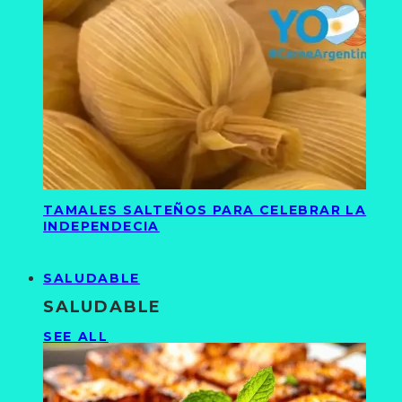
TAMALES SALTEÑOS PARA CELEBRAR LA
INDEPENDECIA
SALUDABLE
SALUDABLE
SEE ALL