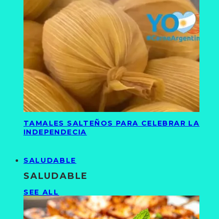
TAMALES SALTEÑOS PARA CELEBRAR LA
INDEPENDECIA
SALUDABLE
SALUDABLE
SEE ALL