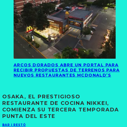
ARCOS DORADOS ABRE UN PORTAL PARA
RECIBIR PROPUESTAS DE TERRENOS PARA
NUEVOS RESTAURANTES MCDONALD’S
OSAKA, EL PRESTIGIOSO
RESTAURANTE DE COCINA NIKKEI,
COMIENZA SU TERCERA TEMPORADA
PUNTA DEL ESTE
BAR | RESTÓ