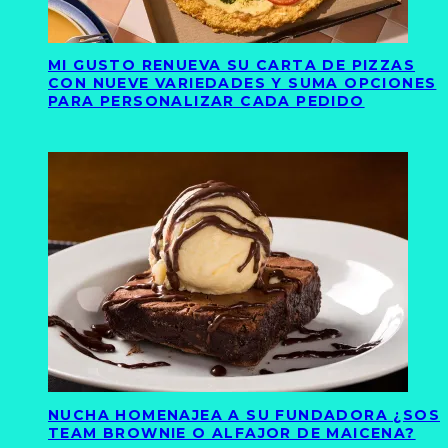
MI GUSTO RENUEVA SU CARTA DE PIZZAS
CON NUEVE VARIEDADES Y SUMA OPCIONES
PARA PERSONALIZAR CADA PEDIDO
NUCHA HOMENAJEA A SU FUNDADORA ¿SOS
TEAM BROWNIE O ALFAJOR DE MAICENA?