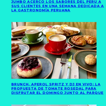
JUMBO ACERCÓ LOS SABORES DEL PERÚ A
SUS CLIENTES EN UNA SEMANA DEDICADA A
LA GASTRONOMÍA PERUANA
BRUNCH, APEROL SPRITZ Y DJ EN VIVO: LA
PROPUESTA DE TOMATE ROSEDAL PARA
DISFRUTAR EL DOMINGO JUNTO AL PARQUE