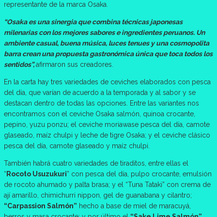
representante de la marca Osaka.
“Osaka es una sinergia que combina técnicas japonesas
milenarias con los mejores sabores e ingredientes peruanos. Un
ambiente casual, buena música, luces tenues y una cosmopolita
barra crean una propuesta gastronómica única que toca todos los
sentidos”,
afirmaron sus creadores.
En la carta hay tres variedades de ceviches elaborados con pesca
del día, que varían de acuerdo a la temporada y al sabor y se
destacan dentro de todas las opciones. Entre las variantes nos
encontramos con el ceviche Osaka salmón, quinoa crocante,
pepino, yuzu ponzu; el ceviche moriawase pesca del día, camote
glaseado, maíz chulpi y leche de tigre Osaka; y el ceviche clásico
pesca del día, camote glaseado y maíz chulpi.
También habrá cuatro variedades de tiraditos, entre ellas el
“
Rocoto Usuzukuri
” con pesca del día, pulpo crocante, emulsión
de rocoto ahumado y palta brasa; y el “Tuna Tataki” con crema de
ají amarillo, chimichurri nippon, gel de guanabana y cilantro;
“Carpassion Salmón”
hecho a base de miel de maracuyá,
berros y masa crocante; y por último el
“Sake Lime Salmón”