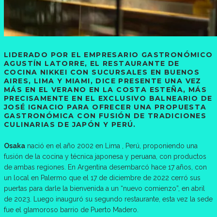
LIDERADO POR EL EMPRESARIO GASTRONÓMICO
AGUSTÍN LATORRE, EL
RESTAURANTE DE
COCINA NIKKEI CON SUCURSALES EN BUENOS
AIRES, LIMA Y MIAMI
, DICE PRESENTE UNA VEZ
MÁS EN EL VERANO EN LA COSTA ESTEÑA, MÁS
PRECISAMENTE EN EL EXCLUSIVO BALNEARIO DE
JOSÉ IGNACIO PARA OFRECER UNA PROPUESTA
GASTRONÓMICA CON FUSIÓN DE TRADICIONES
CULINARIAS DE JAPÓN Y PERÚ.
Osaka
nació en el año 2002 en Lima , Perú, proponiendo una
fusión de la cocina y técnica japonesa y peruana, con productos
de ambas regiones. En Argentina desembarcó hace 17 años, con
un local en Palermo que el 17 de diciembre de 2022 cerró sus
puertas para darle la bienvenida a un “nuevo comienzo”, en abril
de 2023. Luego inauguró su segundo restaurante, esta vez la sede
fue el glamoroso barrio de Puerto Madero.