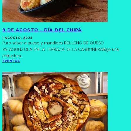
9 DE AGOSTO – DÍA DEL CHIPÁ
1 AGOSTO, 2025
Puro sabor a queso y mandioca RELLENO DE QUESO
PATAGONZOLA EN LA TERRAZA DE LA CARBONERABajo una
estructura
...
EVENTOS