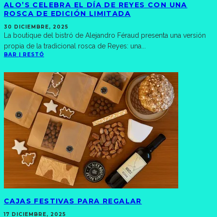
ALO’S CELEBRA EL DÍA DE REYES CON UNA
ROSCA DE EDICIÓN LIMITADA
30 DICIEMBRE, 2025
La boutique del bistró de Alejandro Féraud presenta una versión
propia de la tradicional rosca de Reyes: una
...
BAR | RESTÓ
CAJAS FESTIVAS PARA REGALAR
17 DICIEMBRE, 2025