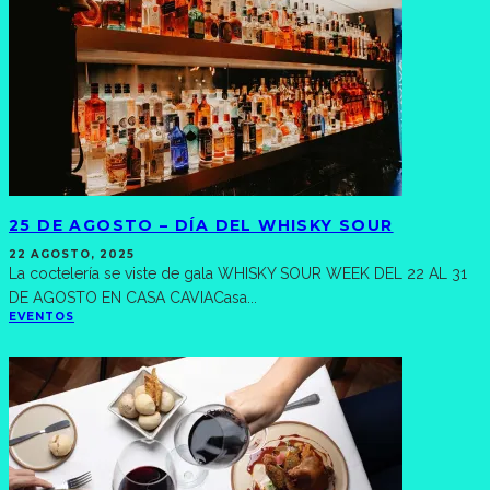
25 DE AGOSTO – DÍA DEL WHISKY SOUR
22 AGOSTO, 2025
La coctelería se viste de gala WHISKY SOUR WEEK DEL 22 AL 31
DE AGOSTO EN CASA CAVIACasa
...
EVENTOS