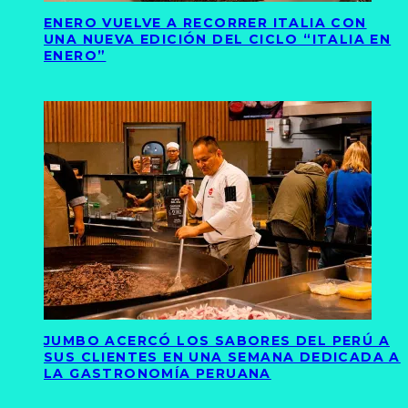
ENERO VUELVE A RECORRER ITALIA CON
UNA NUEVA EDICIÓN DEL CICLO “ITALIA EN
ENERO”
JUMBO ACERCÓ LOS SABORES DEL PERÚ A
SUS CLIENTES EN UNA SEMANA DEDICADA A
LA GASTRONOMÍA PERUANA