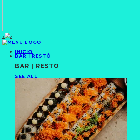
>
INICIO
BAR | RESTÓ
BAR | RESTÓ
SEE ALL