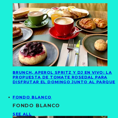
BRUNCH, APEROL SPRITZ Y DJ EN VIVO: LA
PROPUESTA DE TOMATE ROSEDAL PARA
DISFRUTAR EL DOMINGO JUNTO AL PARQUE
FONDO BLANCO
FONDO BLANCO
SEE ALL