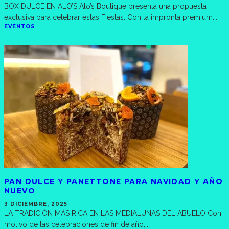
BOX DULCE EN ALO’S Alo’s Boutique presenta una propuesta
exclusiva para celebrar estas Fiestas. Con la impronta premium
...
EVENTOS
PAN DULCE Y PANETTONE PARA NAVIDAD Y AÑO
NUEVO
3 DICIEMBRE, 2025
LA TRADICIÓN MÁS RICA EN LAS MEDIALUNAS DEL ABUELO Con
motivo de las celebraciones de fin de año,
...