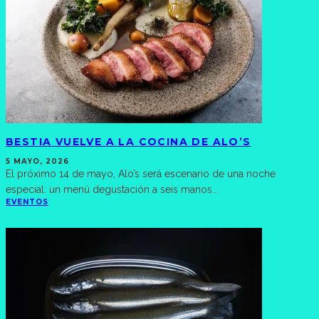
BESTIA VUELVE A LA COCINA DE ALO’S
5 MAYO, 2026
El próximo 14 de mayo, Alo’s será escenario de una noche
especial: un menú degustación a seis manos
...
EVENTOS