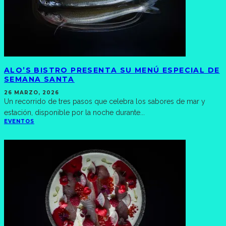
ALO’S BISTRO PRESENTA SU MENÚ ESPECIAL DE
SEMANA SANTA
26 MARZO, 2026
Un recorrido de tres pasos que celebra los sabores de mar y
estación, disponible por la noche durante
...
EVENTOS