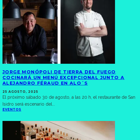
JORGE MONÓPOLI DE TIERRA DEL FUEGO
COCINARÁ UN MENÚ EXCEPCIONAL JUNTO A
ALEJANDRO FÉRAUD EN ALO´S
25 AGOSTO, 2025
El próximo sábado 30 de agosto, a las 20 h, el restaurante de San
Isidro será escenario del
...
EVENTOS