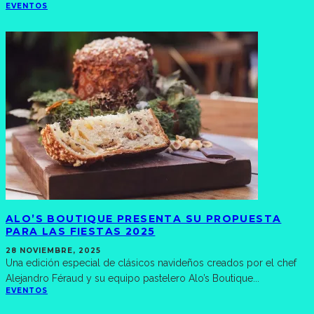
EVENTOS
ALO’S BOUTIQUE PRESENTA SU PROPUESTA
PARA LAS FIESTAS 2025
28 NOVIEMBRE, 2025
Una edición especial de clásicos navideños creados por el chef
Alejandro Féraud y su equipo pastelero Alo’s Boutique
...
EVENTOS