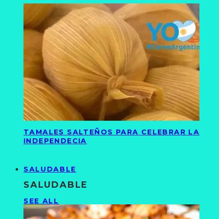
TAMALES SALTEÑOS PARA CELEBRAR LA
INDEPENDECIA
SALUDABLE
SALUDABLE
SEE ALL