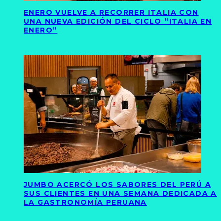
ENERO VUELVE A RECORRER ITALIA CON
UNA NUEVA EDICIÓN DEL CICLO “ITALIA EN
ENERO”
JUMBO ACERCÓ LOS SABORES DEL PERÚ A
SUS CLIENTES EN UNA SEMANA DEDICADA A
LA GASTRONOMÍA PERUANA