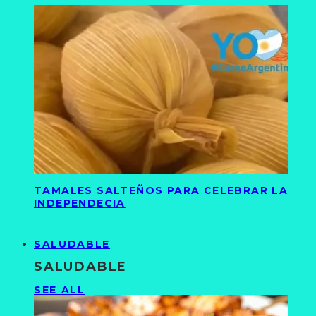
TAMALES SALTEÑOS PARA CELEBRAR LA
INDEPENDECIA
SALUDABLE
SALUDABLE
SEE ALL