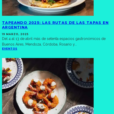
TAPEANDO 2025: LAS RUTAS DE LAS TAPAS EN
ARGENTINA
19 MARZO, 2025
Del 4 al 13 de abril más de setenta espacios gastronómicos de
Buenos Aires, Mendoza, Córdoba, Rosario y
...
EVENTOS