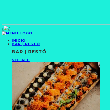
>
INICIO
BAR | RESTÓ
BAR | RESTÓ
SEE ALL