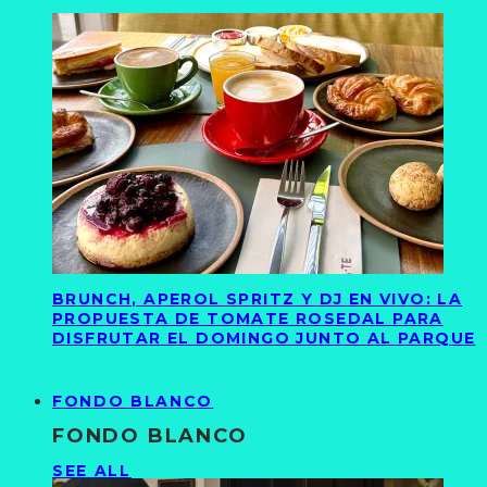
BRUNCH, APEROL SPRITZ Y DJ EN VIVO: LA
PROPUESTA DE TOMATE ROSEDAL PARA
DISFRUTAR EL DOMINGO JUNTO AL PARQUE
FONDO BLANCO
FONDO BLANCO
SEE ALL