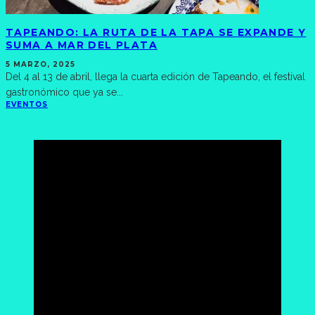
TAPEANDO: LA RUTA DE LA TAPA SE EXPANDE Y
SUMA A MAR DEL PLATA
5 MARZO, 2025
Del 4 al 13 de abril, llega la cuarta edición de Tapeando, el festival
gastronómico que ya se
...
EVENTOS