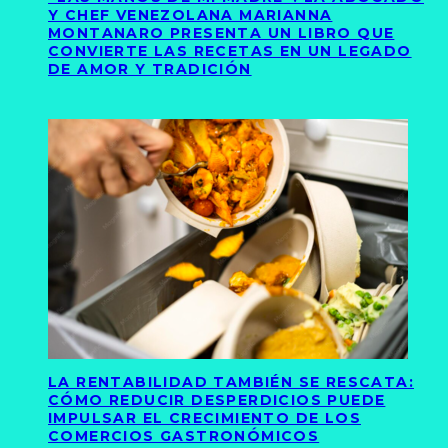
Y CHEF VENEZOLANA MARIANNA
MONTANARO PRESENTA UN LIBRO QUE
CONVIERTE LAS RECETAS EN UN LEGADO
DE AMOR Y TRADICIÓN
LA RENTABILIDAD TAMBIÉN SE RESCATA:
CÓMO REDUCIR DESPERDICIOS PUEDE
IMPULSAR EL CRECIMIENTO DE LOS
COMERCIOS GASTRONÓMICOS