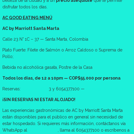
belleza de la ciudad y a un
precio asequible
que te permite
disfrutar todos los días.
AC GOOD EATING MENÚ
AC by Marriott Santa Marta
Calle 23 N° 1C – 37 — Santa Marta, Colombia
Plato Fuerte: Filete de Salmón o Arroz Caldoso o Suprema de
Pollo;
Bebida no alcohólica gasata, Postre de la Casa
Todos los días, de 12 a 10pm — COP$55.000 por persona
Reservas:
+57310203614
3 y 6054377100 —
aybac@oxohotel.com
¡SIN RESERVAS NI ESTAR ALOJADO!
Las experiencias gastronómicas de AC by Marriott Santa Marta
están disponibles para el público en general sin necesidad de
estar hospedado. Si requieres más información, contáctanos vía
WhatsApp al
+573102036143
, llama al 6054377100 o escríbenos a