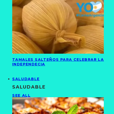
TAMALES SALTEÑOS PARA CELEBRAR LA
INDEPENDECIA
SALUDABLE
SALUDABLE
SEE ALL