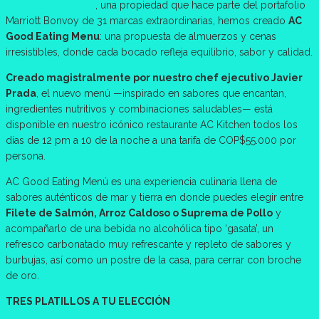
Marriott
S
anta Marta
, una propiedad que hace parte del portafolio
Marriott Bonvoy de 31 marcas extraordinarias, hemos creado
AC
Good Eating Menu
: una propuesta de almuerzos y cenas
irresistibles, donde cada bocado refleja equilibrio, sabor y calidad.
Creado magistralmente por nuestro chef ejecutivo Javier
Prada
, el nuevo menú —inspirado en sabores que encantan,
ingredientes nutritivos y combinaciones saludables— está
disponible en nuestro icónico restaurante AC Kitchen todos los
días de 12 pm a 10 de la noche a una tarifa de COP$55.000 por
persona.
AC Good Eating Menú es una experiencia culinaria llena de
sabores auténticos de mar y tierra en donde puedes elegir entre
Filete de Salmón, Arroz Caldoso o Suprema de Pollo
y
acompañarlo de una bebida no alcohólica tipo ‘gasata’, un
refresco carbonatado muy refrescante y repleto de sabores y
burbujas, así como un postre de la casa, para cerrar con broche
de oro.
TRES PLATILLOS A TU ELECCIÓN