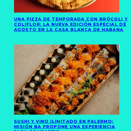
UNA PIZZA DE TEMPORADA CON BRÓCOLI Y
COLIFLOR: LA NUEVA EDICIÓN ESPECIAL DE
AGOSTO EN LA CASA BLANCA DE HABANA
SUSHI Y VINO ILIMITADO EN PALERMO:
MISIÓN BA PROPONE UNA EXPERIENCIA