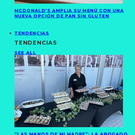
MCDONALD’S AMPLIA SU MENÚ CON UNA
NUEVA OPCIÓN DE PAN SIN GLUTEN
TENDENCIAS
TENDENCIAS
SEE ALL
“LAS MANOS DE MI MADRE”: LA ABOGADO