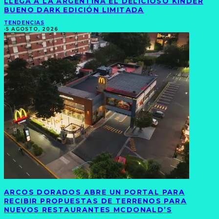
LLEGA A LA ARGENTINA EL DELICIOSO KINDER
BUENO DARK EDICIÓN LIMITADA
TENDENCIAS
·
5 AGOSTO, 2026
ARCOS DORADOS ABRE UN PORTAL PARA
RECIBIR PROPUESTAS DE TERRENOS PARA
NUEVOS RESTAURANTES MCDONALD’S