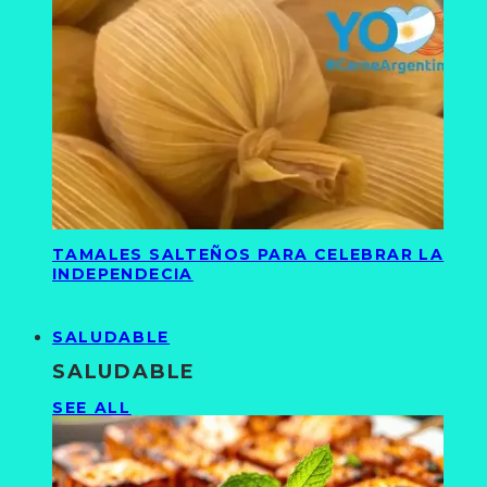
TAMALES SALTEÑOS PARA CELEBRAR LA
INDEPENDECIA
SALUDABLE
SALUDABLE
SEE ALL