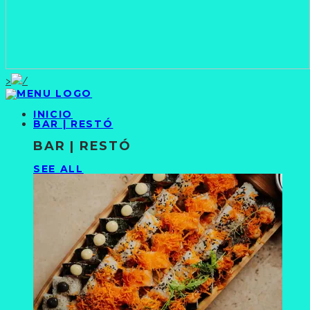
>
INICIO
BAR | RESTÓ
BAR | RESTÓ
SEE ALL