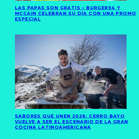
LAS PAPAS SON GRATIS – BURGER54 Y
MCCAIN CELEBRAN SU DÍA CON UNA PROMO
ESPECIAL
SABORES QUE UNEN 2026: CERRO BAYO
VUELVE A SER EL ESCENARIO DE LA GRAN
COCINA LATINOAMERICANA