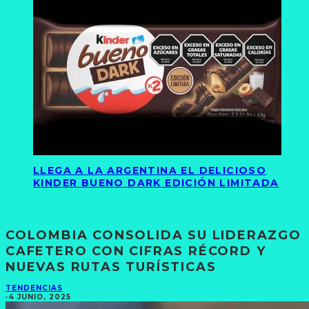
LLEGA A LA ARGENTINA EL DELICIOSO
KINDER BUENO DARK EDICIÓN LIMITADA
COLOMBIA CONSOLIDA SU LIDERAZGO
CAFETERO CON CIFRAS RÉCORD Y
NUEVAS RUTAS TURÍSTICAS
TENDENCIAS
·
4 JUNIO, 2025