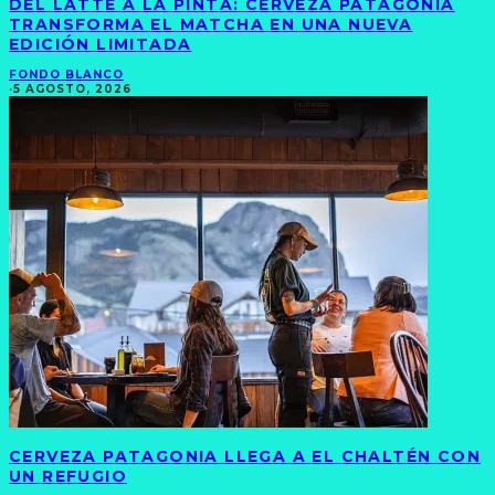
DEL LATTE A LA PINTA: CERVEZA PATAGONIA
TRANSFORMA EL MATCHA EN UNA NUEVA
EDICIÓN LIMITADA
FONDO BLANCO
·
5 AGOSTO, 2026
CERVEZA PATAGONIA LLEGA A EL CHALTÉN CON
UN REFUGIO