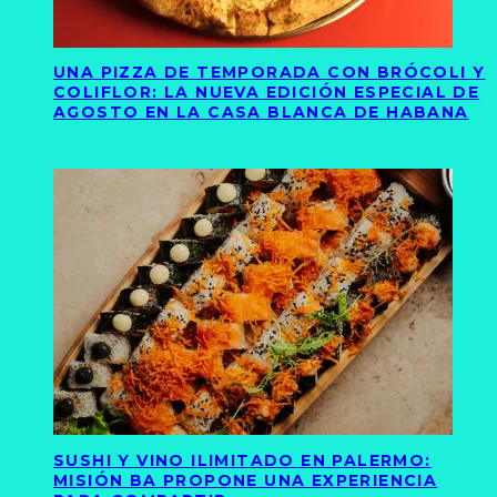
UNA PIZZA DE TEMPORADA CON BRÓCOLI Y
COLIFLOR: LA NUEVA EDICIÓN ESPECIAL DE
AGOSTO EN LA CASA BLANCA DE HABANA
SUSHI Y VINO ILIMITADO EN PALERMO:
MISIÓN BA PROPONE UNA EXPERIENCIA