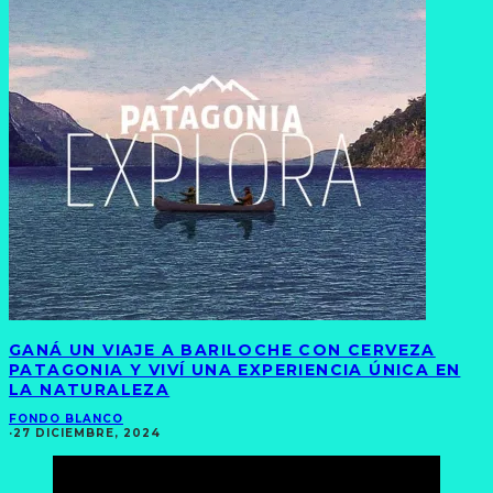
GANÁ UN VIAJE A BARILOCHE CON CERVEZA
PATAGONIA Y VIVÍ UNA EXPERIENCIA ÚNICA EN
LA NATURALEZA
FONDO BLANCO
·
27 DICIEMBRE, 2024