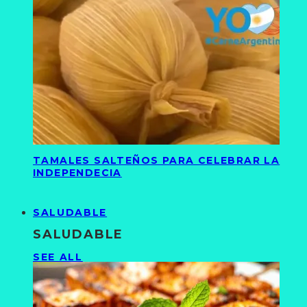
TAMALES SALTEÑOS PARA CELEBRAR LA
INDEPENDECIA
SALUDABLE
SALUDABLE
SEE ALL