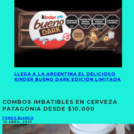
LLEGA A LA ARGENTINA EL DELICIOSO
KINDER BUENO DARK EDICIÓN LIMITADA
COMBOS IMBATIBLES EN CERVEZA
PATAGONIA DESDE $10.000
FONDO BLANCO
·
10 ABRIL, 2025