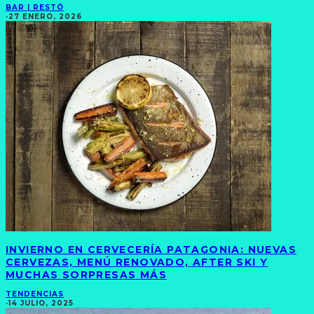
BAR | RESTÓ
·
27 ENERO, 2026
INVIERNO EN CERVECERÍA PATAGONIA: NUEVAS
CERVEZAS, MENÚ RENOVADO, AFTER SKI Y
MUCHAS SORPRESAS MÁS
TENDENCIAS
·
14 JULIO, 2025