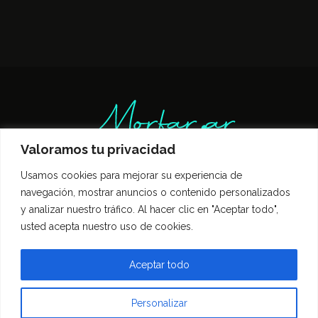
Valoramos tu privacidad
Usamos cookies para mejorar su experiencia de
Inicio
Entrevistas
Guía Gastronómica
navegación, mostrar anuncios o contenido personalizados
Opinión
Política de privacidad
y analizar nuestro tráfico. Al hacer clic en "Aceptar todo",
Contacto
usted acepta nuestro uso de cookies.
Todos los derechos reservados Morfar.ar
Aceptar todo
Personalizar