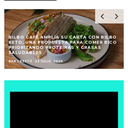
BILBO CAFÉ AMPLÍA SU CARTA CON BILBO
KETO, UNA PROPUESTA PARA COMER RICO
PRIORIZANDO PROTEÍNAS Y GRASAS
SALUDABLES
BAR | RESTÓ
·
22 JULIO, 2026