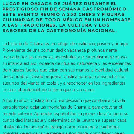
LUGAR EN OAXACA DE JUÁREZ DURANTE EL
PRESTIGIOSO FIN DE SEMANA GASTRONÓMICO.
ESTE EVENTO REUNIÓ A 250 CHEFS Y FIGURAS
CULINARIAS DE TODO MÉXICO EN UN HOMENAJE
A LAS TRADICIONES, LA CULTURA Y LOS
SABORES DE LA GASTRONOMÍA NACIONAL.
La historia de Cristina es un reflejo de resiliencia, pasión y arraigo.
Proveniente de una comunidad chiapaneca profundamente
marcada por las creencias ancestrales y el sincretismo religioso,
su infancia estuvo rodeada de rituales, naturaleza y las enseñanzas
de mujeres fuertes que tejían con sus manos la identidad cultural
de su pueblo. Desde pequeña, Cristina aprendió a escuchar los
susurros del viento en tzotzil y a reconocer en los ingredientes
locales el potencial de la tierra que la vio nacer.
A los 16 años, Cristina tomó una decisión que cambiaría su vida
para siempre: dejar las montañas de Chamula para explorar el
mundo exterior. Aprender español fue su primer desafío, pero su
curiosidad insaciable y determinación la llevaron a superar cada
obstáculo. Durante años trabajó como cocinera y cuidadora,
mientras se educaba de manera autodidacta, convirtiéndose en