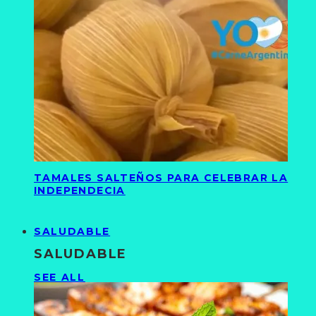
TAMALES SALTEÑOS PARA CELEBRAR LA
INDEPENDECIA
SALUDABLE
SALUDABLE
SEE ALL