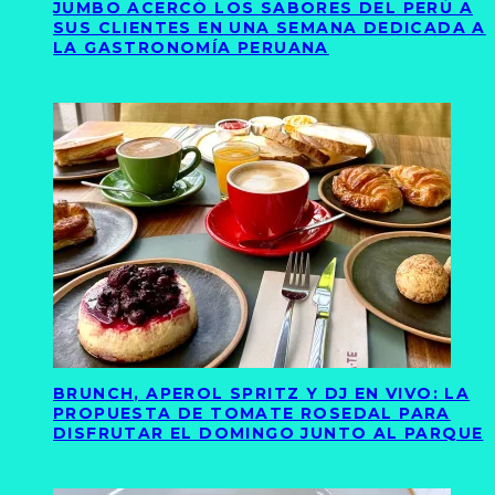
JUMBO ACERCÓ LOS SABORES DEL PERÚ A
SUS CLIENTES EN UNA SEMANA DEDICADA A
LA GASTRONOMÍA PERUANA
BRUNCH, APEROL SPRITZ Y DJ EN VIVO: LA
PROPUESTA DE TOMATE ROSEDAL PARA
DISFRUTAR EL DOMINGO JUNTO AL PARQUE