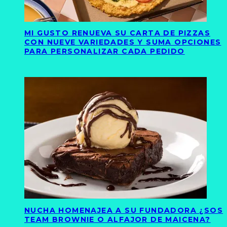
MI GUSTO RENUEVA SU CARTA DE PIZZAS
CON NUEVE VARIEDADES Y SUMA OPCIONES
PARA PERSONALIZAR CADA PEDIDO
NUCHA HOMENAJEA A SU FUNDADORA ¿SOS
TEAM BROWNIE O ALFAJOR DE MAICENA?