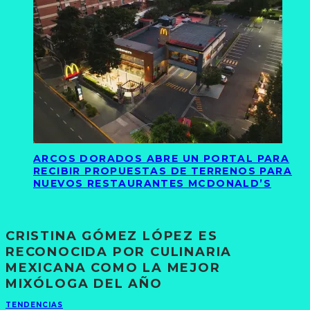
ARCOS DORADOS ABRE UN PORTAL PARA
RECIBIR PROPUESTAS DE TERRENOS PARA
NUEVOS RESTAURANTES MCDONALD’S
CRISTINA GÓMEZ LÓPEZ ES
RECONOCIDA POR CULINARIA
MEXICANA COMO LA MEJOR
MIXÓLOGA DEL AÑO
TENDENCIAS