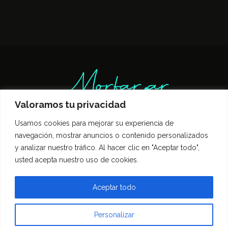
Valoramos tu privacidad
Usamos cookies para mejorar su experiencia de
Inicio
Entrevistas
Guía Gastronómica
navegación, mostrar anuncios o contenido personalizados
Opinión
Política de privacidad
y analizar nuestro tráfico. Al hacer clic en "Aceptar todo",
Contacto
usted acepta nuestro uso de cookies.
Todos los derechos reservados Morfar.ar
Aceptar todo
Personalizar