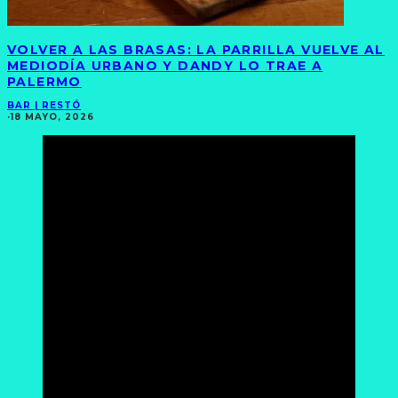
VOLVER A LAS BRASAS: LA PARRILLA VUELVE AL
MEDIODÍA URBANO Y DANDY LO TRAE A
PALERMO
BAR | RESTÓ
·
18 MAYO, 2026