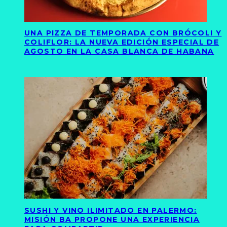
UNA PIZZA DE TEMPORADA CON BRÓCOLI Y
COLIFLOR: LA NUEVA EDICIÓN ESPECIAL DE
AGOSTO EN LA CASA BLANCA DE HABANA
SUSHI Y VINO ILIMITADO EN PALERMO:
MISIÓN BA PROPONE UNA EXPERIENCIA