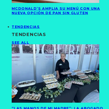
MCDONALD’S AMPLIA SU MENÚ CON UNA
NUEVA OPCIÓN DE PAN SIN GLUTEN
TENDENCIAS
TENDENCIAS
SEE ALL
“LAS MANOS DE MI MADRE”: LA ABOGADO