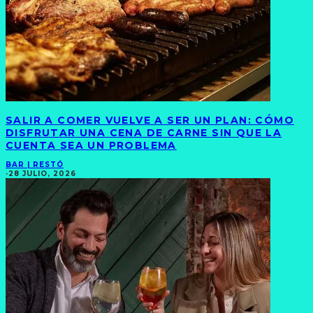
SALIR A COMER VUELVE A SER UN PLAN: CÓMO
DISFRUTAR UNA CENA DE CARNE SIN QUE LA
CUENTA SEA UN PROBLEMA
BAR | RESTÓ
·
28 JULIO, 2026