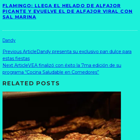
FLAMINGO: LLEGA EL HELADO DE ALFAJOR
PICANTE Y EVUELVE EL DE ALFAJOR VIRAL CON
SAL MARINA
Dandy
Previous Article
Dandy presenta su exclusivo pan dulce para
estas fiestas
Next Article
VEA finalizó con éxito la 7ma edición de su
programa “Cocina Saludable en Comedores”
RELATED POSTS