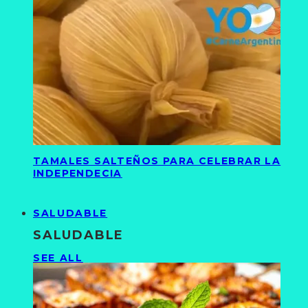
TAMALES SALTEÑOS PARA CELEBRAR LA
INDEPENDECIA
SALUDABLE
SALUDABLE
SEE ALL