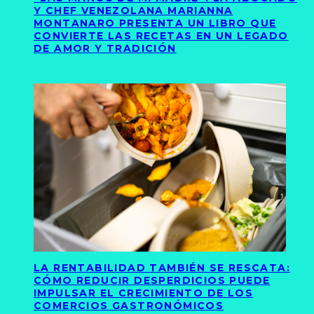
Y CHEF VENEZOLANA MARIANNA
MONTANARO PRESENTA UN LIBRO QUE
CONVIERTE LAS RECETAS EN UN LEGADO
DE AMOR Y TRADICIÓN
LA RENTABILIDAD TAMBIÉN SE RESCATA:
CÓMO REDUCIR DESPERDICIOS PUEDE
IMPULSAR EL CRECIMIENTO DE LOS
COMERCIOS GASTRONÓMICOS