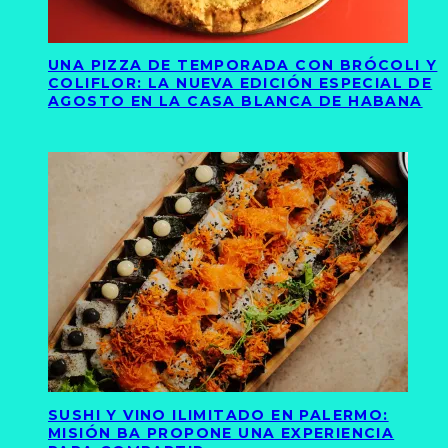
UNA PIZZA DE TEMPORADA CON BRÓCOLI Y
COLIFLOR: LA NUEVA EDICIÓN ESPECIAL DE
AGOSTO EN LA CASA BLANCA DE HABANA
SUSHI Y VINO ILIMITADO EN PALERMO:
MISIÓN BA PROPONE UNA EXPERIENCIA