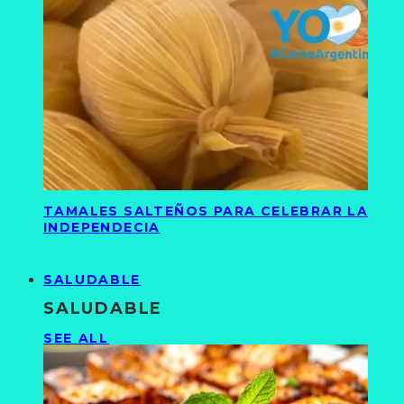
TAMALES SALTEÑOS PARA CELEBRAR LA
INDEPENDECIA
SALUDABLE
SALUDABLE
SEE ALL