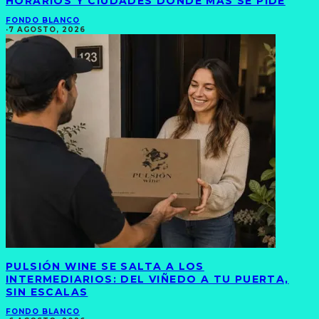
HORARIOS Y CIUDADES DONDE MÁS SE PIDE
FONDO BLANCO
·
7 AGOSTO, 2026
PULSIÓN WINE SE SALTA A LOS
INTERMEDIARIOS: DEL VIÑEDO A TU PUERTA,
SIN ESCALAS
FONDO BLANCO