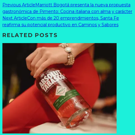
Previous Article
Marriott Bogotá presenta la nueva propuesta
gastronómica de Pimento: Cocina italiana con alma y carácter
Next Article
Con más de 20 emprendimientos, Santa Fe
reafirma su potencial productivo en Caminos y Sabores
RELATED POSTS