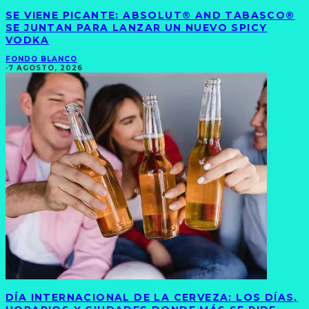
SE VIENE PICANTE: ABSOLUT® AND TABASCO®
SE JUNTAN PARA LANZAR UN NUEVO SPICY
VODKA
FONDO BLANCO
·
7 AGOSTO, 2026
DÍA INTERNACIONAL DE LA CERVEZA: LOS DÍAS,