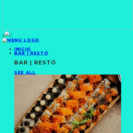
>
INICIO
BAR | RESTÓ
BAR | RESTÓ
SEE ALL