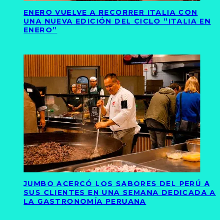
ENERO VUELVE A RECORRER ITALIA CON
UNA NUEVA EDICIÓN DEL CICLO “ITALIA EN
ENERO”
JUMBO ACERCÓ LOS SABORES DEL PERÚ A
SUS CLIENTES EN UNA SEMANA DEDICADA A
LA GASTRONOMÍA PERUANA