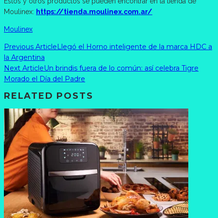
Estos y otros productos se pueden encontrar en la tienda de
Moulinex:
https://tienda.moulinex.com.ar/
Moulinex
Previous Article
Llegó el Horno inteligente de la marca HDC a
la Argentina
Next Article
Un brindis fuera de lo común: así celebra Tigre
Morado el Día del Padre
RELATED POSTS