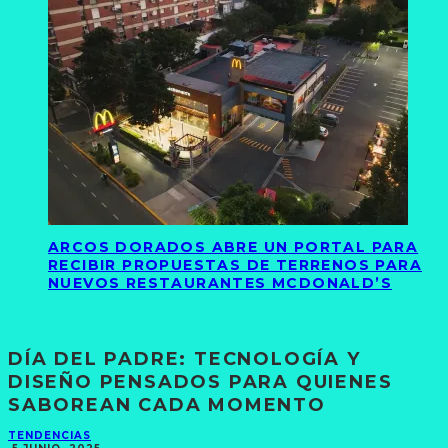
ARCOS DORADOS ABRE UN PORTAL PARA
RECIBIR PROPUESTAS DE TERRENOS PARA
NUEVOS RESTAURANTES MCDONALD’S
DÍA DEL PADRE: TECNOLOGÍA Y
DISEÑO PENSADOS PARA QUIENES
SABOREAN CADA MOMENTO
TENDENCIAS