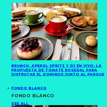
BRUNCH, APEROL SPRITZ Y DJ EN VIVO: LA
PROPUESTA DE TOMATE ROSEDAL PARA
DISFRUTAR EL DOMINGO JUNTO AL PARQUE
FONDO BLANCO
FONDO BLANCO
SEE ALL