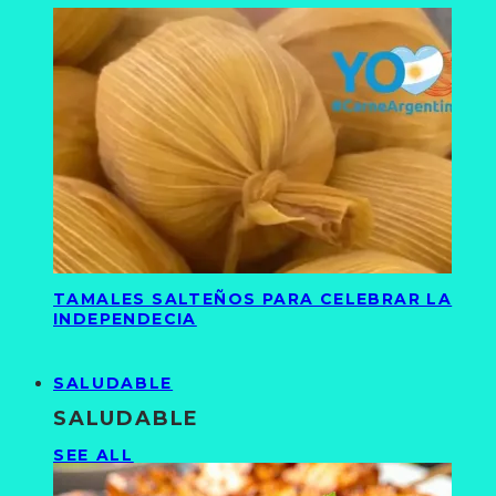
TAMALES SALTEÑOS PARA CELEBRAR LA
INDEPENDECIA
SALUDABLE
SALUDABLE
SEE ALL