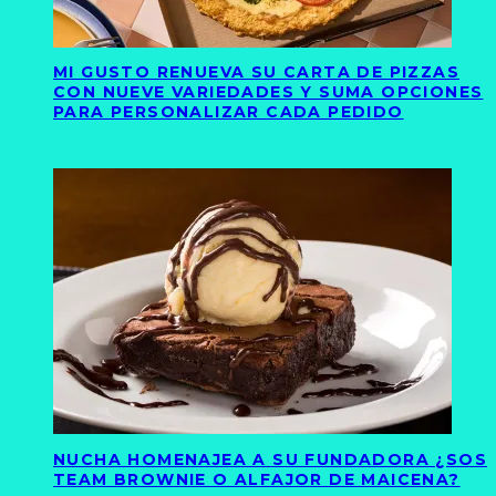
MI GUSTO RENUEVA SU CARTA DE PIZZAS
CON NUEVE VARIEDADES Y SUMA OPCIONES
PARA PERSONALIZAR CADA PEDIDO
NUCHA HOMENAJEA A SU FUNDADORA ¿SOS
TEAM BROWNIE O ALFAJOR DE MAICENA?