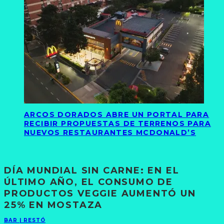
ARCOS DORADOS ABRE UN PORTAL PARA
RECIBIR PROPUESTAS DE TERRENOS PARA
NUEVOS RESTAURANTES MCDONALD’S
DÍA MUNDIAL SIN CARNE: EN EL
ÚLTIMO AÑO, EL CONSUMO DE
PRODUCTOS VEGGIE AUMENTÓ UN
25% EN MOSTAZA
BAR | RESTÓ