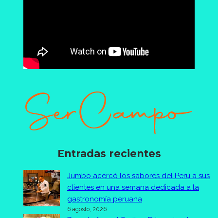
Entradas recientes
Jumbo acercó los sabores del Perú a sus
clientes en una semana dedicada a la
gastronomía peruana
6 agosto, 2026