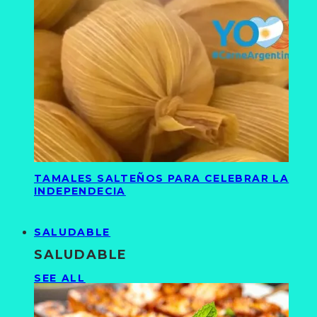
TAMALES SALTEÑOS PARA CELEBRAR LA
INDEPENDECIA
SALUDABLE
SALUDABLE
SEE ALL