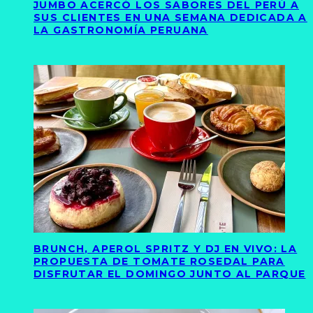
JUMBO ACERCÓ LOS SABORES DEL PERÚ A
SUS CLIENTES EN UNA SEMANA DEDICADA A
LA GASTRONOMÍA PERUANA
BRUNCH, APEROL SPRITZ Y DJ EN VIVO: LA
PROPUESTA DE TOMATE ROSEDAL PARA
DISFRUTAR EL DOMINGO JUNTO AL PARQUE