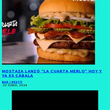
MOSTAZA LANZÓ “LA CUARTA MERLO” HOY Y
YA ES CÁBALA
BAR | RESTÓ
·
23 JUNIO, 2026