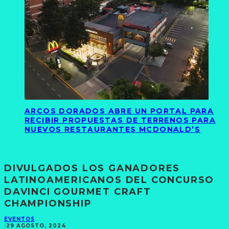
ARCOS DORADOS ABRE UN PORTAL PARA
RECIBIR PROPUESTAS DE TERRENOS PARA
NUEVOS RESTAURANTES MCDONALD’S
DIVULGADOS LOS GANADORES
LATINOAMERICANOS DEL CONCURSO
DAVINCI GOURMET CRAFT
CHAMPIONSHIP
EVENTOS
·
29 AGOSTO, 2024