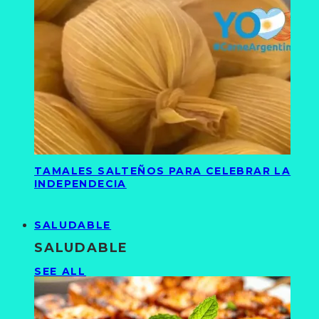
TAMALES SALTEÑOS PARA CELEBRAR LA
INDEPENDECIA
SALUDABLE
SALUDABLE
SEE ALL