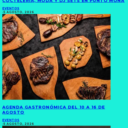
COCTELERÍA, MODA Y DJ SETS EN PUNTO MONA
EVENTOS
·
5 AGOSTO, 2026
AGENDA GASTRONÓMICA DEL 10 A 16 DE
AGOSTO
EVENTOS
·
5 AGOSTO, 2026