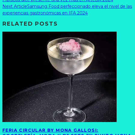
Next Article
Samsung Food perfeccionado eleva el nivel de las
experiencias gastronómicas en IFA 2024
RELATED POSTS
FERIA CIRCULAR BY MONA GALLOSI: