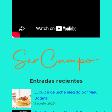
Entradas recientes
El dulce de leche elegido por Maru
Botana
5 agosto, 2026