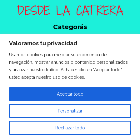
Categorás
Bar | Restó
Valoramos tu privacidad
Delicatessen
Entrevistas
Usamos cookies para mejorar su experiencia de
Eventos
navegación, mostrar anuncios o contenido personalizados
Fondo Blanco
y analizar nuestro tráfico. Al hacer clic en "Aceptar todo",
Opinión
usted acepta nuestro uso de cookies.
Recetas
Saludable
Aceptar todo
Tendencias
Personalizar
Rechazar todo