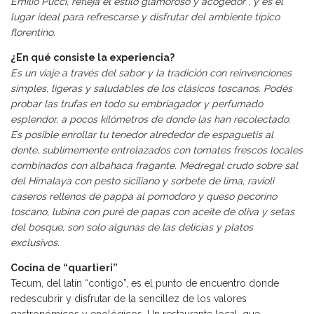
Emilio Pucci, refleja el estilo glamoroso y acogedor , y es el
lugar ideal para refrescarse y disfrutar del ambiente típico
florentino.
¿En qué consiste la experiencia?
Es un viaje a través del sabor y la tradición con reinvenciones
simples, ligeras y saludables de los clásicos toscanos. Podés
probar las trufas en todo su embriagador y perfumado
esplendor, a pocos kilómetros de donde las han recolectado.
Es posible enrollar tu tenedor alrededor de espaguetis al
dente, sublimemente entrelazados con tomates frescos locales
combinados con albahaca fragante. Medregal crudo sobre sal
del Himalaya con pesto siciliano y sorbete de lima, ravioli
caseros rellenos de pappa al pomodoro y queso pecorino
toscano, lubina con puré de papas con aceite de oliva y setas
del bosque, son solo algunas de las delicias y platos
exclusivos.
Cocina de “quartieri”
Tecum, del latín “contigo”, es el punto de encuentro donde
redescubrir y disfrutar de la sencillez de los valores
gastronómicos y enológicos. Un restaurante local, que