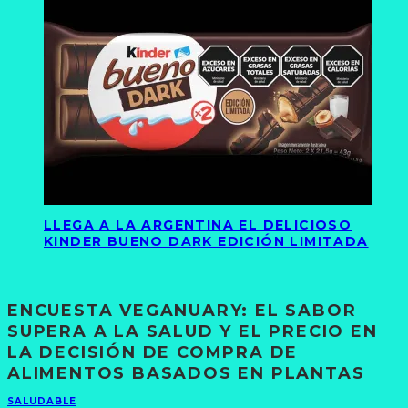
LLEGA A LA ARGENTINA EL DELICIOSO
KINDER BUENO DARK EDICIÓN LIMITADA
ENCUESTA VEGANUARY: EL SABOR
SUPERA A LA SALUD Y EL PRECIO EN
LA DECISIÓN DE COMPRA DE
ALIMENTOS BASADOS EN PLANTAS
SALUDABLE