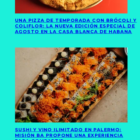
UNA PIZZA DE TEMPORADA CON BRÓCOLI Y
COLIFLOR: LA NUEVA EDICIÓN ESPECIAL DE
AGOSTO EN LA CASA BLANCA DE HABANA
SUSHI Y VINO ILIMITADO EN PALERMO:
MISIÓN BA PROPONE UNA EXPERIENCIA