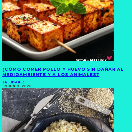
¿CÓMO COMER POLLO Y HUEVO SIN DAÑAR AL
MEDIOAMBIENTE Y A LOS ANIMALES?
SALUDABLE
·
19 JUNIO, 2026