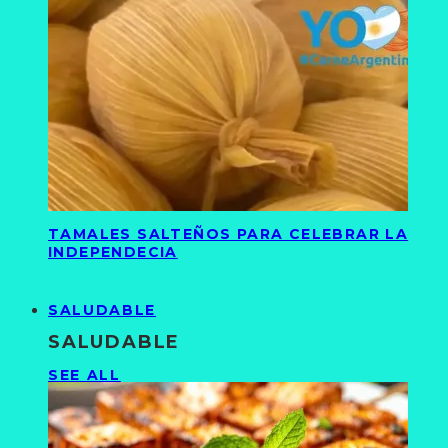
TAMALES SALTEÑOS PARA CELEBRAR LA
INDEPENDECIA
SALUDABLE
SALUDABLE
SEE ALL