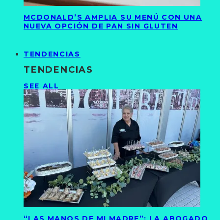
MCDONALD’S AMPLIA SU MENÚ CON UNA
NUEVA OPCIÓN DE PAN SIN GLUTEN
TENDENCIAS
TENDENCIAS
SEE ALL
“LAS MANOS DE MI MADRE”: LA ABOGADO