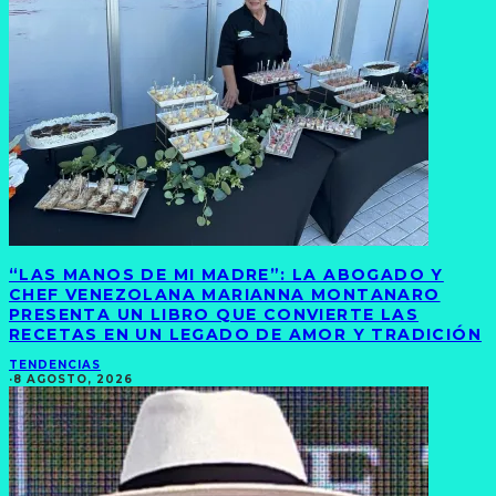
“LAS MANOS DE MI MADRE”: LA ABOGADO Y
CHEF VENEZOLANA MARIANNA MONTANARO
PRESENTA UN LIBRO QUE CONVIERTE LAS
RECETAS EN UN LEGADO DE AMOR Y TRADICIÓN
TENDENCIAS
·
8 AGOSTO, 2026