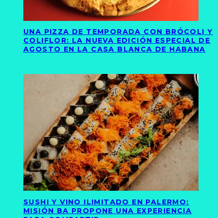
UNA PIZZA DE TEMPORADA CON BRÓCOLI Y
COLIFLOR: LA NUEVA EDICIÓN ESPECIAL DE
AGOSTO EN LA CASA BLANCA DE HABANA
SUSHI Y VINO ILIMITADO EN PALERMO:
MISIÓN BA PROPONE UNA EXPERIENCIA