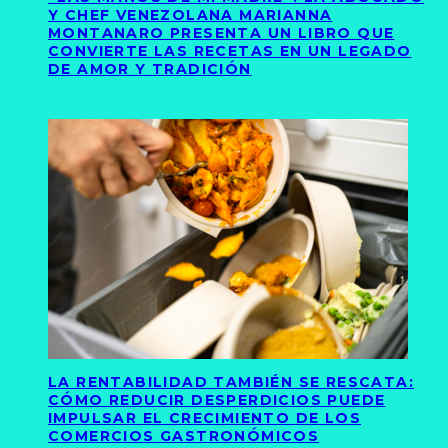
Y CHEF VENEZOLANA MARIANNA
MONTANARO PRESENTA UN LIBRO QUE
CONVIERTE LAS RECETAS EN UN LEGADO
DE AMOR Y TRADICIÓN
LA RENTABILIDAD TAMBIÉN SE RESCATA:
CÓMO REDUCIR DESPERDICIOS PUEDE
IMPULSAR EL CRECIMIENTO DE LOS
COMERCIOS GASTRONÓMICOS