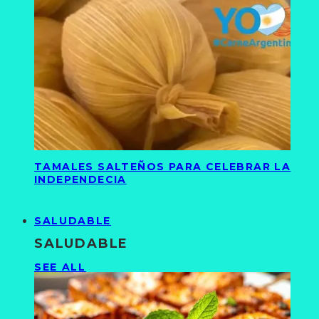
TAMALES SALTEÑOS PARA CELEBRAR LA
INDEPENDECIA
SALUDABLE
SALUDABLE
SEE ALL