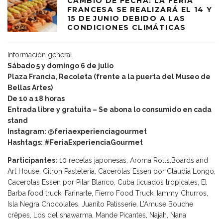
CAMBIO DE FECHA: LA FERIA
FRANCESA SE REALIZARÁ EL 14 Y
15 DE JUNIO DEBIDO A LAS
CONDICIONES CLIMÁTICAS
Información general
Sábado 5 y domingo 6 de julio
Plaza Francia, Recoleta (frente a la puerta del Museo de
Bellas Artes)
De 10 a 18 horas
Entrada libre y gratuita – Se abona lo consumido en cada
stand
Instagram: @feriaexperienciagourmet
Hashtags: #FeriaExperienciaGourmet
Participantes:
10 recetas japonesas, Aroma Rolls,Boards and
Art House, Citron Pastelería, Cacerolas Essen por Claudia Longo,
Cacerolas Essen por Pilar Blanco, Cuba licuados tropicales, El
Barba food truck, Farinarte, Fierro Food Truck, Iammy Churros,
Isla Negra Chocolates, Juanito Patisserie, L’Amuse Bouche
crêpes, Los del shawarma, Mande Picantes, Najah, Nana