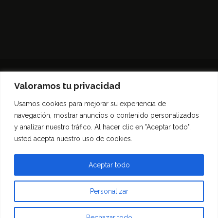
Valoramos tu privacidad
Usamos cookies para mejorar su experiencia de
Inicio
Entrevistas
Guía Gastronómica
navegación, mostrar anuncios o contenido personalizados
Opinión
Política de privacidad
y analizar nuestro tráfico. Al hacer clic en "Aceptar todo",
Contacto
usted acepta nuestro uso de cookies.
Todos los derechos reservados Morfar.ar
Aceptar todo
Personalizar
Rechazar todo