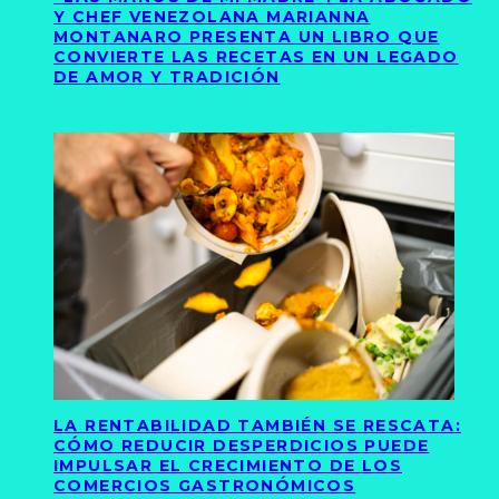
Y CHEF VENEZOLANA MARIANNA
MONTANARO PRESENTA UN LIBRO QUE
CONVIERTE LAS RECETAS EN UN LEGADO
DE AMOR Y TRADICIÓN
LA RENTABILIDAD TAMBIÉN SE RESCATA:
CÓMO REDUCIR DESPERDICIOS PUEDE
IMPULSAR EL CRECIMIENTO DE LOS
COMERCIOS GASTRONÓMICOS