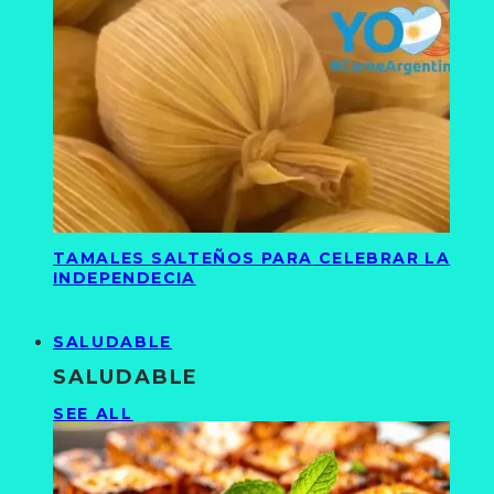
TAMALES SALTEÑOS PARA CELEBRAR LA
INDEPENDECIA
SALUDABLE
SALUDABLE
SEE ALL