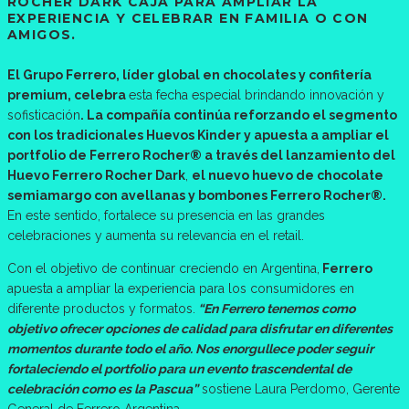
ROCHER DARK CAJA PARA AMPLIAR LA
EXPERIENCIA Y CELEBRAR EN FAMILIA O CON
AMIGOS.
El Grupo Ferrero, líder global en chocolates y confitería
premium, celebra
esta fecha especial brindando innovación y
sofisticación
. La compañía continúa reforzando el segmento
con los tradicionales Huevos Kinder y apuesta a ampliar el
portfolio de
Ferrero Rocher® a través del lanzamiento d
el
Huevo Ferrero Rocher Dark
,
el nuevo huevo de chocolate
semiamargo con avellanas y bombones Ferrero Rocher®.
En este sentido, fortalece su presencia en las grandes
celebraciones y aumenta su relevancia en el retail.
Con el objetivo de continuar creciendo en Argentina,
Ferrero
apuesta a ampliar la experiencia para los consumidores en
diferente productos y formatos.
“En Ferrero tenemos como
objetivo ofrecer opciones de calidad para disfrutar en diferentes
momentos durante todo el año. Nos enorgullece poder seguir
fortaleciendo el portfolio para un evento trascendental de
celebración como es la Pascua”
sostiene Laura Perdomo, Gerente
General de Ferrero Argentina.