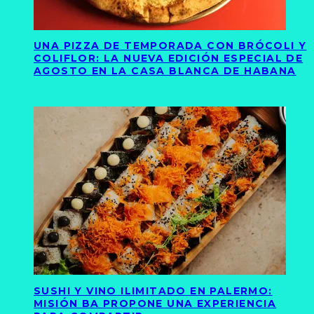
UNA PIZZA DE TEMPORADA CON BRÓCOLI Y
COLIFLOR: LA NUEVA EDICIÓN ESPECIAL DE
AGOSTO EN LA CASA BLANCA DE HABANA
SUSHI Y VINO ILIMITADO EN PALERMO:
MISIÓN BA PROPONE UNA EXPERIENCIA