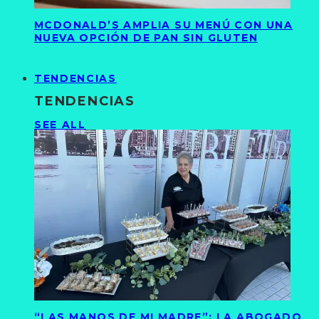
MCDONALD’S AMPLIA SU MENÚ CON UNA
NUEVA OPCIÓN DE PAN SIN GLUTEN
TENDENCIAS
TENDENCIAS
SEE ALL
“LAS MANOS DE MI MADRE”: LA ABOGADO