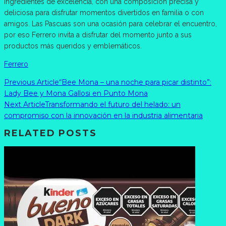
ingredientes de excelencia, con una composición precisa y
deliciosa para disfrutar momentos divertidos en familia o con
amigos. Las Pascuas son una ocasión para celebrar el encuentro,
por eso Ferrero invita a disfrutar del momento junto a sus
productos más queridos y emblemáticos.
Ferrero
Previous Article
“Bee Mona – una noche para picar distinto”:
Lady Bee y Mona Gallosi en Punto Mona
Next Article
Transformando el futuro del helado: un
compromiso con la innovación en la industria alimentaria
RELATED POSTS