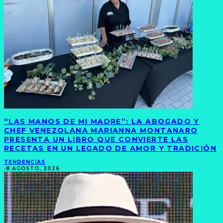
“LAS MANOS DE MI MADRE”: LA ABOGADO Y
CHEF VENEZOLANA MARIANNA MONTANARO
PRESENTA UN LIBRO QUE CONVIERTE LAS
RECETAS EN UN LEGADO DE AMOR Y TRADICIÓN
TENDENCIAS
·
8 AGOSTO, 2026