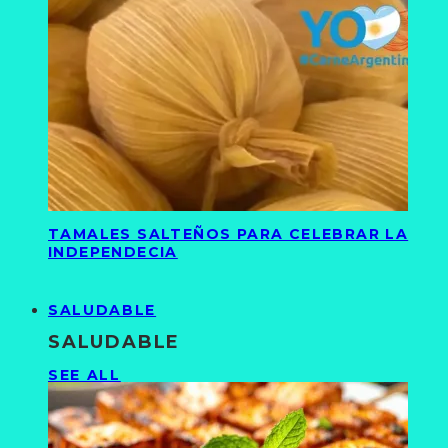
TAMALES SALTEÑOS PARA CELEBRAR LA
INDEPENDECIA
SALUDABLE
SALUDABLE
SEE ALL