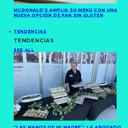
MCDONALD’S AMPLIA SU MENÚ CON UNA
NUEVA OPCIÓN DE PAN SIN GLUTEN
TENDENCIAS
TENDENCIAS
SEE ALL
“LAS MANOS DE MI MADRE”: LA ABOGADO