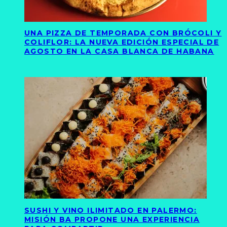
UNA PIZZA DE TEMPORADA CON BRÓCOLI Y
COLIFLOR: LA NUEVA EDICIÓN ESPECIAL DE
AGOSTO EN LA CASA BLANCA DE HABANA
SUSHI Y VINO ILIMITADO EN PALERMO:
MISIÓN BA PROPONE UNA EXPERIENCIA