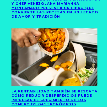
Y CHEF VENEZOLANA MARIANNA
MONTANARO PRESENTA UN LIBRO QUE
CONVIERTE LAS RECETAS EN UN LEGADO
DE AMOR Y TRADICIÓN
LA RENTABILIDAD TAMBIÉN SE RESCATA:
CÓMO REDUCIR DESPERDICIOS PUEDE
IMPULSAR EL CRECIMIENTO DE LOS
COMERCIOS GASTRONÓMICOS