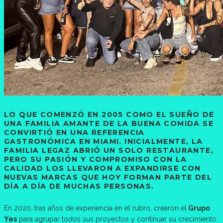
LO QUE COMENZÓ EN 2005 COMO EL SUEÑO DE
UNA FAMILIA AMANTE DE LA BUENA COMIDA SE
CONVIRTIÓ EN UNA REFERENCIA
GASTRONÓMICA EN MIAMI. INICIALMENTE, LA
FAMILIA LEGAZ ABRIÓ UN SOLO RESTAURANTE,
PERO SU PASIÓN Y COMPROMISO CON LA
CALIDAD LOS LLEVARON A EXPANDIRSE CON
NUEVAS MARCAS QUE HOY FORMAN PARTE DEL
DÍA A DÍA DE MUCHAS PERSONAS.
En 2020, tras años de experiencia en el rubro, crearon el
Grupo
Yes
para agrupar todos sus proyectos y continuar su crecimiento