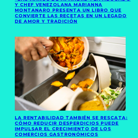
Y CHEF VENEZOLANA MARIANNA
MONTANARO PRESENTA UN LIBRO QUE
CONVIERTE LAS RECETAS EN UN LEGADO
DE AMOR Y TRADICIÓN
LA RENTABILIDAD TAMBIÉN SE RESCATA:
CÓMO REDUCIR DESPERDICIOS PUEDE
IMPULSAR EL CRECIMIENTO DE LOS
COMERCIOS GASTRONÓMICOS