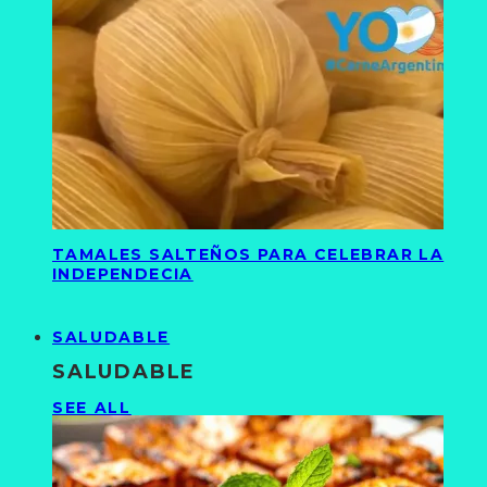
TAMALES SALTEÑOS PARA CELEBRAR LA
INDEPENDECIA
SALUDABLE
SALUDABLE
SEE ALL