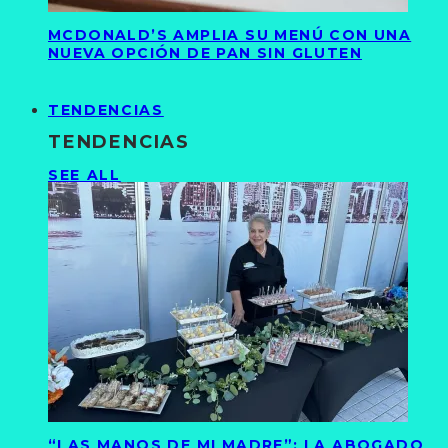
MCDONALD’S AMPLIA SU MENÚ CON UNA
NUEVA OPCIÓN DE PAN SIN GLUTEN
TENDENCIAS
TENDENCIAS
SEE ALL
“LAS MANOS DE MI MADRE”: LA ABOGADO