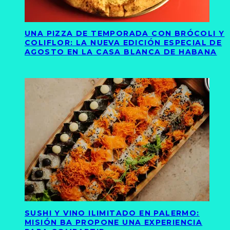
UNA PIZZA DE TEMPORADA CON BRÓCOLI Y
COLIFLOR: LA NUEVA EDICIÓN ESPECIAL DE
AGOSTO EN LA CASA BLANCA DE HABANA
SUSHI Y VINO ILIMITADO EN PALERMO:
MISIÓN BA PROPONE UNA EXPERIENCIA