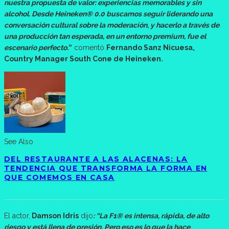
nuestra propuesta de valor: experiencias memorables y sin
alcohol. Desde Heineken® 0.0 buscamos seguir liderando una
conversación cultural sobre la moderación, y hacerlo a través de
una producción tan esperada, en un entorno premium, fue el
escenario perfecto.
“
comentó
Fernando Sanz Nicuesa,
Country Manager South Cone de Heineken.
See Also
DEL RESTAURANTE A LAS ALACENAS: LA
TENDENCIA QUE TRANSFORMA LA FORMA EN
QUE COMEMOS EN CASA
El actor,
Damson Idris
dijo
: “La F1® es intensa, rápida, de alto
riesgo y está llena de presión. Pero eso es lo que la hace