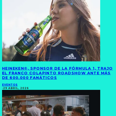
HEINEKEN®, SPONSOR DE LA FÓRMULA 1, TRAJO
EL FRANCO COLAPINTO ROADSHOW ANTE MÁS
DE 600.000 FANÁTICOS
EVENTOS
·
29 ABRIL, 2026