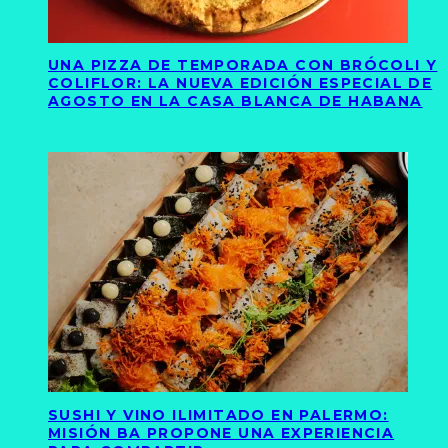
UNA PIZZA DE TEMPORADA CON BRÓCOLI Y
COLIFLOR: LA NUEVA EDICIÓN ESPECIAL DE
AGOSTO EN LA CASA BLANCA DE HABANA
SUSHI Y VINO ILIMITADO EN PALERMO:
MISIÓN BA PROPONE UNA EXPERIENCIA