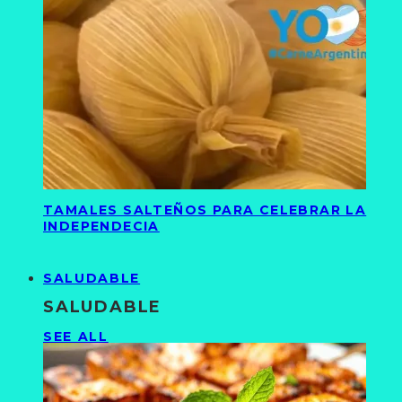
TAMALES SALTEÑOS PARA CELEBRAR LA
INDEPENDECIA
SALUDABLE
SALUDABLE
SEE ALL