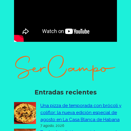
Entradas recientes
Una pizza de temporada con brócoli y
coliflor: la nueva edición especial de
agosto en La Casa Blanca de Habana
7 agosto, 2026