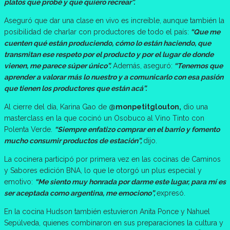
platos que probé y que quiero recrear”.
Aseguró que dar una clase en vivo es increíble, aunque también la
posibilidad de charlar con productores de todo el país:
“Que me
cuenten qué están produciendo, cómo lo están haciendo, que
transmitan ese respeto por el producto y por el lugar de donde
vienen, me parece súper único”.
Además, aseguró:
“Tenemos que
aprender a valorar más lo nuestro y a comunicarlo con esa pasión
que tienen los productores que están acá”.
Al cierre del día, Karina Gao de
@monpetitglouton,
dio una
masterclass en la que cocinó un Osobuco al Vino Tinto con
Polenta Verde.
“Siempre enfatizo comprar en el barrio y fomento
mucho consumir productos de estación”,
dijo.
La cocinera participó por primera vez en las cocinas de Caminos
y Sabores edición BNA, lo que le otorgó un plus especial y
emotivo:
“Me siento muy honrada por darme este lugar, para mí es
ser aceptada como argentina, me emociono”,
expresó.
En la cocina Hudson también estuvieron Anita Ponce y Nahuel
Sepúlveda, quienes combinaron en sus preparaciones la cultura y