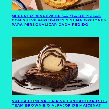
MI GUSTO RENUEVA SU CARTA DE PIZZAS
CON NUEVE VARIEDADES Y SUMA OPCIONES
PARA PERSONALIZAR CADA PEDIDO
NUCHA HOMENAJEA A SU FUNDADORA ¿SOS
TEAM BROWNIE O ALFAJOR DE MAICENA?