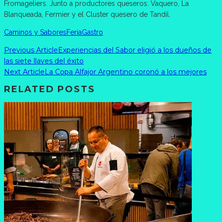
Fromageliers. Junto a productores queseros: Vaquero, La
Blanqueada, Fermier y el Cluster quesero de Tandil.
Caminos y Sabores
Feria
Gastro
Previous Article
Experiencias del Sabor eligió a los dueños de
las siete llaves del éxito
Next Article
La Copa Alfajor Argentino coronó a los mejores
RELATED POSTS