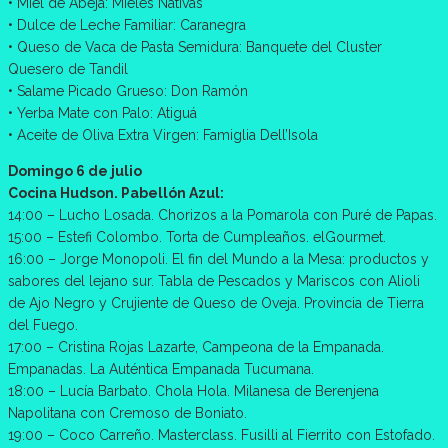
• Miel de Abeja: Mieles Nativas
• Dulce de Leche Familiar: Caranegra
• Queso de Vaca de Pasta Semidura: Banquete del Cluster
Quesero de Tandil
• Salame Picado Grueso: Don Ramón
• Yerba Mate con Palo: Atiguá
• Aceite de Oliva Extra Virgen: Famiglia Dell’Isola
Domingo 6 de julio
Cocina Hudson. Pabellón Azul:
14:00 – Lucho Losada. Chorizos a la Pomarola con Puré de Papas.
15:00 – Estefi Colombo. Torta de Cumpleaños. elGourmet.
16:00 – Jorge Monopoli. El fin del Mundo a la Mesa: productos y
sabores del lejano sur. Tabla de Pescados y Mariscos con Alioli
de Ajo Negro y Crujiente de Queso de Oveja. Provincia de Tierra
del Fuego.
17:00 – Cristina Rojas Lazarte, Campeona de la Empanada.
Empanadas. La Auténtica Empanada Tucumana.
18:00 – Lucía Barbato. Chola Hola. Milanesa de Berenjena
Napolitana con Cremoso de Boniato.
19:00 – Coco Carreño. Masterclass. Fusilli al Fierrito con Estofado.