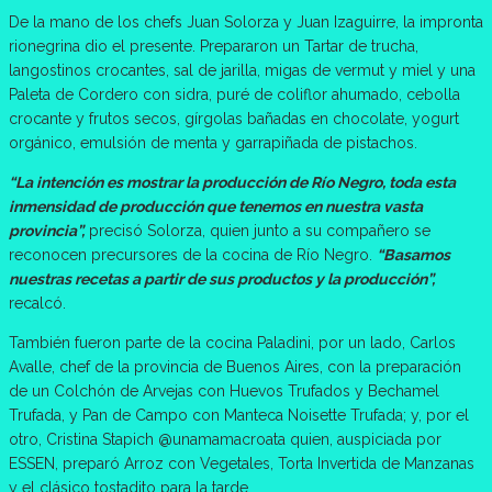
De la mano de los chefs Juan Solorza y Juan Izaguirre, la impronta
rionegrina dio el presente. Prepararon un Tartar de trucha,
langostinos crocantes, sal de jarilla, migas de vermut y miel y una
Paleta de Cordero con sidra, puré de coliflor ahumado, cebolla
crocante y frutos secos, gírgolas bañadas en chocolate, yogurt
orgánico, emulsión de menta y garrapiñada de pistachos.
“La intención es mostrar la producción de Río Negro, toda esta
inmensidad de producción que tenemos en nuestra vasta
provincia”,
precisó Solorza, quien junto a su compañero se
reconocen precursores de la cocina de Río Negro.
“Basamos
nuestras recetas a partir de sus productos y la producción”,
recalcó.
También fueron parte de la cocina Paladini, por un lado, Carlos
Avalle, chef de la provincia de Buenos Aires, con la preparación
de un Colchón de Arvejas con Huevos Trufados y Bechamel
Trufada, y Pan de Campo con Manteca Noisette Trufada; y, por el
otro, Cristina Stapich @unamamacroata quien, auspiciada por
ESSEN, preparó Arroz con Vegetales, Torta Invertida de Manzanas
y el clásico tostadito para la tarde.