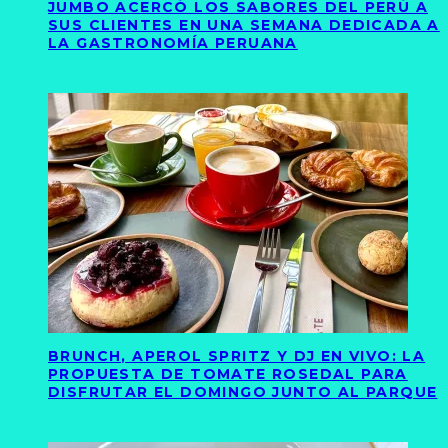
JUMBO ACERCÓ LOS SABORES DEL PERÚ A
SUS CLIENTES EN UNA SEMANA DEDICADA A
LA GASTRONOMÍA PERUANA
BRUNCH, APEROL SPRITZ Y DJ EN VIVO: LA
PROPUESTA DE TOMATE ROSEDAL PARA
DISFRUTAR EL DOMINGO JUNTO AL PARQUE