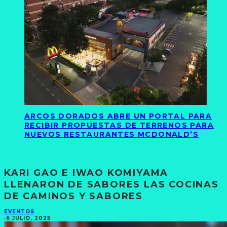
ARCOS DORADOS ABRE UN PORTAL PARA
RECIBIR PROPUESTAS DE TERRENOS PARA
NUEVOS RESTAURANTES MCDONALD’S
KARI GAO E IWAO KOMIYAMA
LLENARON DE SABORES LAS COCINAS
DE CAMINOS Y SABORES
EVENTOS
·
6 JULIO, 2025