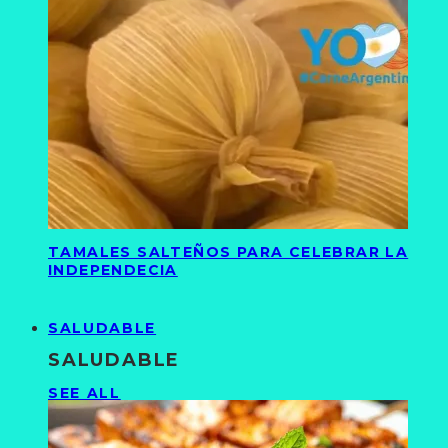
TAMALES SALTEÑOS PARA CELEBRAR LA
INDEPENDECIA
SALUDABLE
SALUDABLE
SEE ALL