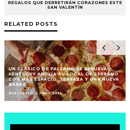
REGALOS QUE DERRETIRÁN CORAZONES ESTE
SAN VALENTÍN
RELATED POSTS
UN CLÁSICO DE PALERMO SE RENUEVA:
KENTUCKY AMPLÍA SU LOCAL DE SERRANO
CON MÁS ESPACIO, TERRAZA Y UNA NUEVA
BARRA
BAR | RESTÓ
·
2 JUNIO, 2026