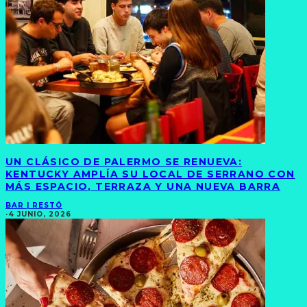
UN CLÁSICO DE PALERMO SE RENUEVA:
KENTUCKY AMPLÍA SU LOCAL DE SERRANO CON
MÁS ESPACIO, TERRAZA Y UNA NUEVA BARRA
BAR | RESTÓ
·
4 JUNIO, 2026