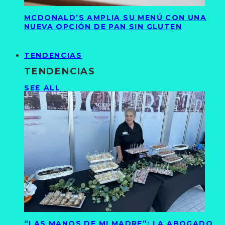
MCDONALD’S AMPLIA SU MENÚ CON UNA
NUEVA OPCIÓN DE PAN SIN GLUTEN
TENDENCIAS
TENDENCIAS
SEE ALL
“LAS MANOS DE MI MADRE”: LA ABOGADO