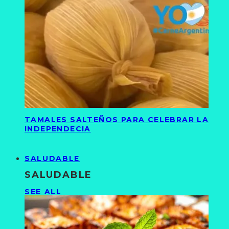
TAMALES SALTEÑOS PARA CELEBRAR LA
INDEPENDECIA
SALUDABLE
SALUDABLE
SEE ALL