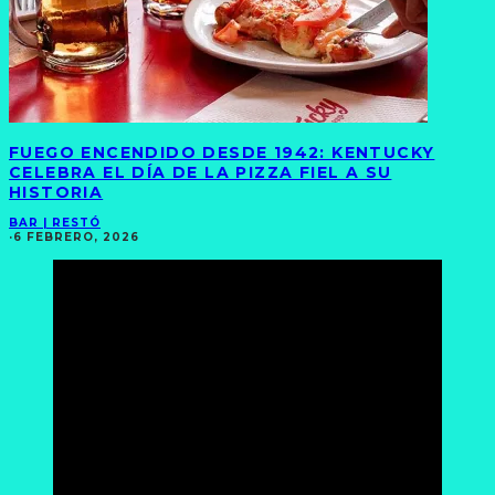
FUEGO ENCENDIDO DESDE 1942: KENTUCKY
CELEBRA EL DÍA DE LA PIZZA FIEL A SU
HISTORIA
BAR | RESTÓ
·
6 FEBRERO, 2026