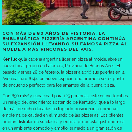
CON MÁS DE 80 AÑOS DE HISTORIA, LA
EMBLEMÁTICA PIZZERÍA ARGENTINA CONTINÚA
SU EXPANSIÓN LLEVANDO SU FAMOSA PIZZA AL
MOLDE A MÁS RINCONES DEL PAÍS.
Kentucky,
la cadena argentina líder en pizza al molde, abre un
nuevo local propio en Laferrere, Provincia de Buenos Aires. El
pasado viernes 28 de febrero, la pizzería abrió sus puertas en la
Avenida Luro 6144, un nuevo espacio que promete ser el punto
de encuentro perfecto para los amantes de la buena pizza.
Con 650 mts² y capacidad para 125 personas, este nuevo local es
un reflejo del crecimiento sostenido de Kentucky, que a lo largo
de más de ocho décadas ha logrado posicionarse como un
emblema de calidad en el mundo de las pizzerías. Los clientes
podrán disfrutar de su clásica y exitosa propuesta gastronómica
en un ambiente cómodo y amplio, sumado a un gran salón de