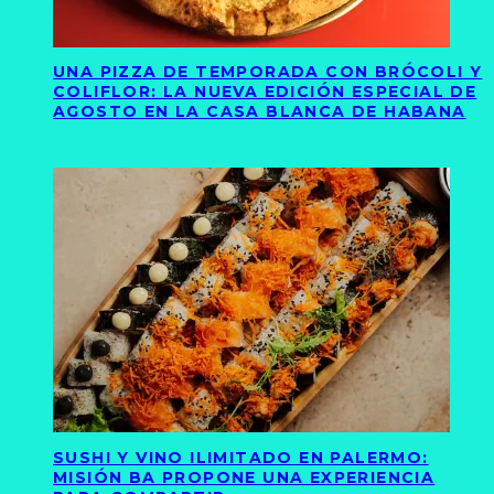
UNA PIZZA DE TEMPORADA CON BRÓCOLI Y
COLIFLOR: LA NUEVA EDICIÓN ESPECIAL DE
AGOSTO EN LA CASA BLANCA DE HABANA
SUSHI Y VINO ILIMITADO EN PALERMO:
MISIÓN BA PROPONE UNA EXPERIENCIA