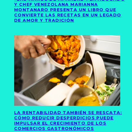
Y CHEF VENEZOLANA MARIANNA
MONTANARO PRESENTA UN LIBRO QUE
CONVIERTE LAS RECETAS EN UN LEGADO
DE AMOR Y TRADICIÓN
LA RENTABILIDAD TAMBIÉN SE RESCATA:
CÓMO REDUCIR DESPERDICIOS PUEDE
IMPULSAR EL CRECIMIENTO DE LOS
COMERCIOS GASTRONÓMICOS