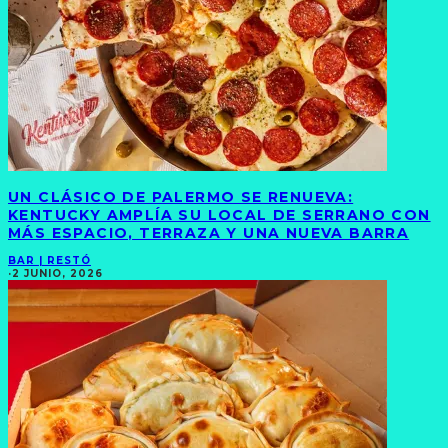
UN CLÁSICO DE PALERMO SE RENUEVA:
KENTUCKY AMPLÍA SU LOCAL DE SERRANO CON
MÁS ESPACIO, TERRAZA Y UNA NUEVA BARRA
BAR | RESTÓ
·
2 JUNIO, 2026