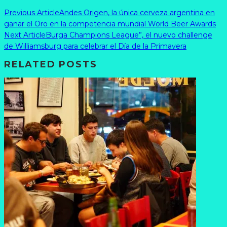
Previous Article
Andes Origen, la única cerveza argentina en
ganar el Oro en la competencia mundial World Beer Awards
Next Article
Burga Champions League”, el nuevo challenge
de Williamsburg para celebrar el Día de la Primavera
RELATED POSTS