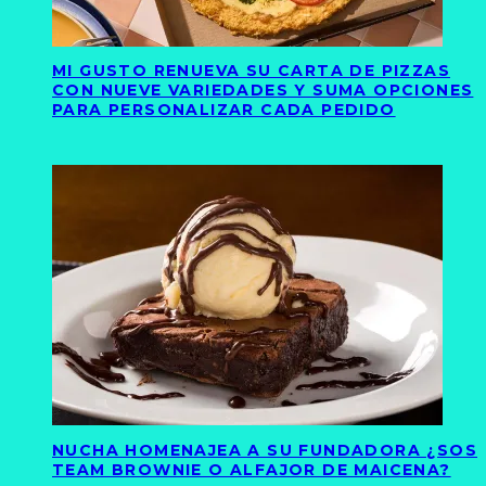
MI GUSTO RENUEVA SU CARTA DE PIZZAS
CON NUEVE VARIEDADES Y SUMA OPCIONES
PARA PERSONALIZAR CADA PEDIDO
NUCHA HOMENAJEA A SU FUNDADORA ¿SOS
TEAM BROWNIE O ALFAJOR DE MAICENA?