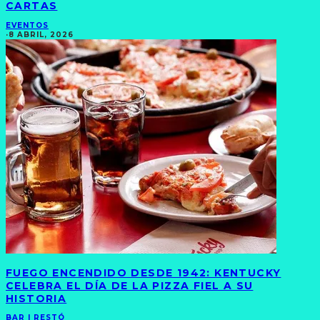
CARTAS
EVENTOS
·
8 ABRIL, 2026
FUEGO ENCENDIDO DESDE 1942: KENTUCKY
CELEBRA EL DÍA DE LA PIZZA FIEL A SU
HISTORIA
BAR | RESTÓ