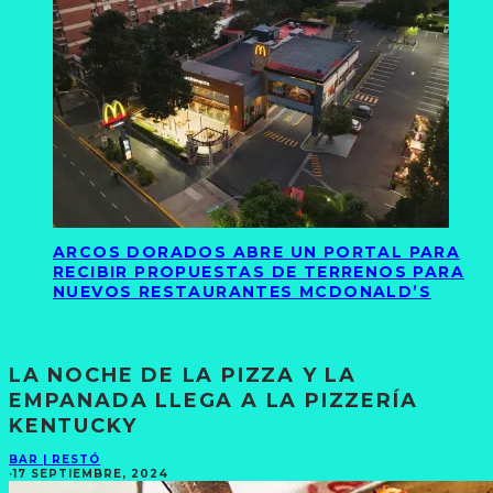
ARCOS DORADOS ABRE UN PORTAL PARA
RECIBIR PROPUESTAS DE TERRENOS PARA
NUEVOS RESTAURANTES MCDONALD’S
LA NOCHE DE LA PIZZA Y LA
EMPANADA LLEGA A LA PIZZERÍA
KENTUCKY
BAR | RESTÓ
·
17 SEPTIEMBRE, 2024