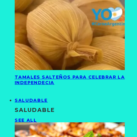
TAMALES SALTEÑOS PARA CELEBRAR LA
INDEPENDECIA
SALUDABLE
SALUDABLE
SEE ALL