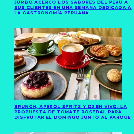
JUMBO ACERCÓ LOS SABORES DEL PERÚ A
SUS CLIENTES EN UNA SEMANA DEDICADA A
LA GASTRONOMÍA PERUANA
BRUNCH, APEROL SPRITZ Y DJ EN VIVO: LA
PROPUESTA DE TOMATE ROSEDAL PARA
DISFRUTAR EL DOMINGO JUNTO AL PARQUE