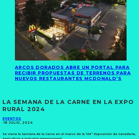
ARCOS DORADOS ABRE UN PORTAL PARA
RECIBIR PROPUESTAS DE TERRENOS PARA
NUEVOS RESTAURANTES MCDONALD’S
LA SEMANA DE LA CARNE EN LA EXPO
RURAL 2024
EVENTOS
·
18 JULIO, 2024
Se viene la Semana de la Carne en el marco de la 136º Exposición de Ganadería,
Agricultura e Industria Internacional.