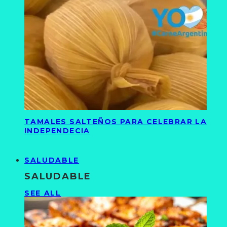
TAMALES SALTEÑOS PARA CELEBRAR LA
INDEPENDECIA
SALUDABLE
SALUDABLE
SEE ALL