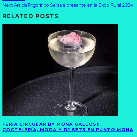
Next Article
Frigorífico Sersale presente en la Expo Rural 2024
RELATED POSTS
FERIA CIRCULAR BY MONA GALLOSI:
COCTELERÍA, MODA Y DJ SETS EN PUNTO MONA