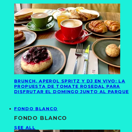
BRUNCH, APEROL SPRITZ Y DJ EN VIVO: LA
PROPUESTA DE TOMATE ROSEDAL PARA
DISFRUTAR EL DOMINGO JUNTO AL PARQUE
FONDO BLANCO
FONDO BLANCO
SEE ALL