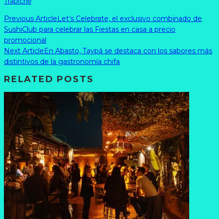
Trapiche
Previous Article
Let’s Celebrate, el exclusivo combinado de
SushiClub para celebrar las Fiestas en casa a precio
promocional
Next Article
En Abasto, Taypá se destaca con los sabores más
distintivos de la gastronomía chifa
RELATED POSTS