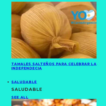
TAMALES SALTEÑOS PARA CELEBRAR LA
INDEPENDECIA
SALUDABLE
SALUDABLE
SEE ALL