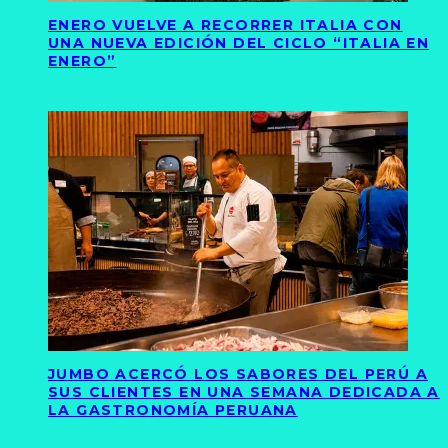
ENERO VUELVE A RECORRER ITALIA CON
UNA NUEVA EDICIÓN DEL CICLO “ITALIA EN
ENERO”
JUMBO ACERCÓ LOS SABORES DEL PERÚ A
SUS CLIENTES EN UNA SEMANA DEDICADA A
LA GASTRONOMÍA PERUANA