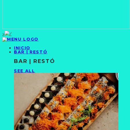
>
INICIO
BAR | RESTÓ
BAR | RESTÓ
SEE ALL