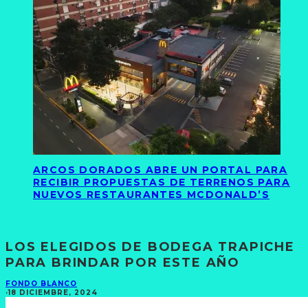
ARCOS DORADOS ABRE UN PORTAL PARA
RECIBIR PROPUESTAS DE TERRENOS PARA
NUEVOS RESTAURANTES MCDONALD’S
LOS ELEGIDOS DE BODEGA TRAPICHE
PARA BRINDAR POR ESTE AÑO
FONDO BLANCO
·
18 DICIEMBRE, 2024