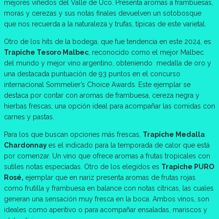
mejores viñedos del Valle de Uco. Presenta aromas a frambuesas,
moras y cerezas y sus notas finales devuelven un sotobosque
que nos recuerda a la naturaleza y trufas, típicas de este varietal.
Otro de los hits de la bodega, que fue tendencia en este 2024, es
Trapiche Tesoro Malbec
, reconocido como el mejor Malbec
del mundo y mejor vino argentino, obteniendo medalla de oro y
una destacada puntuación de 93 puntos en el concurso
internacional Sommelier’s Choice Awards. Este ejemplar se
destaca por contar con aromas de frambuesa, cereza negra y
hierbas frescas, una opción ideal para acompañar las comidas con
carnes y pastas.
Para los que buscan opciones más frescas,
Trapiche Medalla
Chardonnay
es el indicado para la temporada de calor que está
por comenzar. Un vino que ofrece aromas a frutas tropicales con
sutiles notas especiadas. Otro de los elegidos es
Trapiche PURO
Rosé,
ejemplar que en nariz presenta aromas de frutas rojas
como frutilla y frambuesa en balance con notas cítricas, las cuales
generan una sensación muy fresca en la boca. Ambos vinos, son
ideales como aperitivo o para acompañar ensaladas, mariscos y