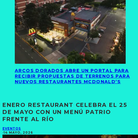
ARCOS DORADOS ABRE UN PORTAL PARA
RECIBIR PROPUESTAS DE TERRENOS PARA
NUEVOS RESTAURANTES MCDONALD’S
ENERO RESTAURANT CELEBRA EL 25
DE MAYO CON UN MENÚ PATRIO
FRENTE AL RÍO
EVENTOS
·
14 MAYO, 2026