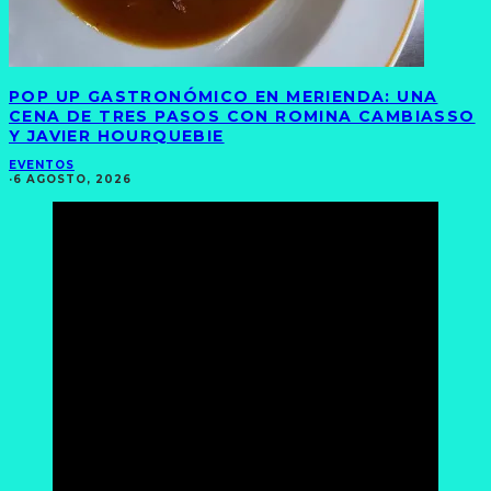
POP UP GASTRONÓMICO EN MERIENDA: UNA
CENA DE TRES PASOS CON ROMINA CAMBIASSO
Y JAVIER HOURQUEBIE
EVENTOS
·
6 AGOSTO, 2026