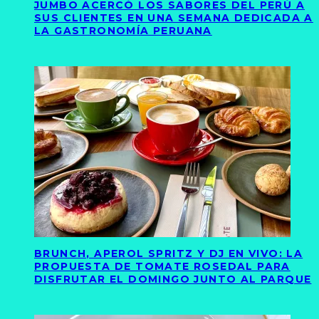
JUMBO ACERCÓ LOS SABORES DEL PERÚ A
SUS CLIENTES EN UNA SEMANA DEDICADA A
LA GASTRONOMÍA PERUANA
BRUNCH, APEROL SPRITZ Y DJ EN VIVO: LA
PROPUESTA DE TOMATE ROSEDAL PARA
DISFRUTAR EL DOMINGO JUNTO AL PARQUE