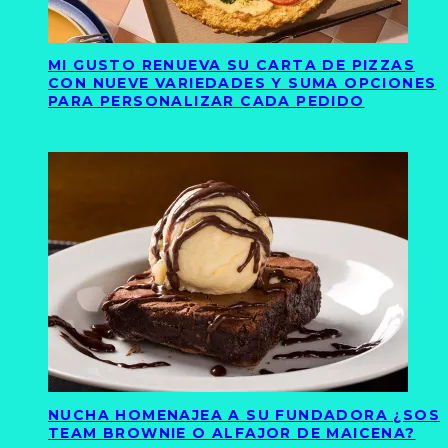
MI GUSTO RENUEVA SU CARTA DE PIZZAS
CON NUEVE VARIEDADES Y SUMA OPCIONES
PARA PERSONALIZAR CADA PEDIDO
NUCHA HOMENAJEA A SU FUNDADORA ¿SOS
TEAM BROWNIE O ALFAJOR DE MAICENA?