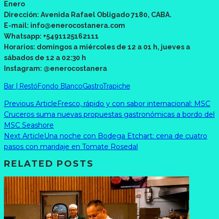
Enero
Dirección: Avenida Rafael Obligado 7180, CABA.
E-mail: info@enerocostanera.com
Whatsapp: +5491125162111
Horarios: domingos a miércoles de 12 a 01 h, jueves a
sábados de 12 a 02:30 h
Instagram: @enerocostanera
Bar | Restó
Fondo Blanco
Gastro
Trapiche
Previous Article
Fresco, rápido y con sabor internacional: MSC
Cruceros suma nuevas propuestas gastronómicas a bordo del
MSC Seashore
Next Article
Una noche con Bodega Etchart: cena de cuatro
pasos con maridaje en Tomate Rosedal
RELATED POSTS