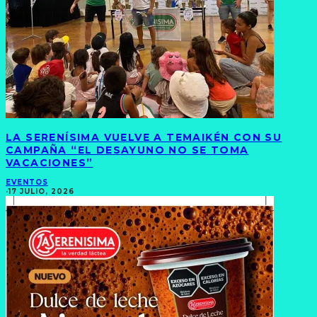
LA SERENÍSIMA VUELVE A TEMAIKÉN CON SU
CAMPAÑA “EL DESAYUNO NO SE TOMA
VACACIONES”
EVENTOS
·
17 JULIO, 2026