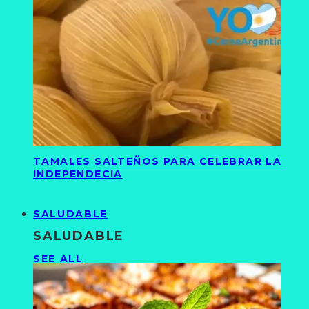
TAMALES SALTEÑOS PARA CELEBRAR LA
INDEPENDECIA
SALUDABLE
SALUDABLE
SEE ALL