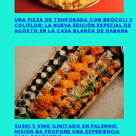
UNA PIZZA DE TEMPORADA CON BRÓCOLI Y
COLIFLOR: LA NUEVA EDICIÓN ESPECIAL DE
AGOSTO EN LA CASA BLANCA DE HABANA
SUSHI Y VINO ILIMITADO EN PALERMO:
MISIÓN BA PROPONE UNA EXPERIENCIA