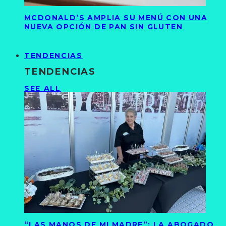
MCDONALD’S AMPLIA SU MENÚ CON UNA
NUEVA OPCIÓN DE PAN SIN GLUTEN
TENDENCIAS
TENDENCIAS
SEE ALL
“LAS MANOS DE MI MADRE”: LA ABOGADO