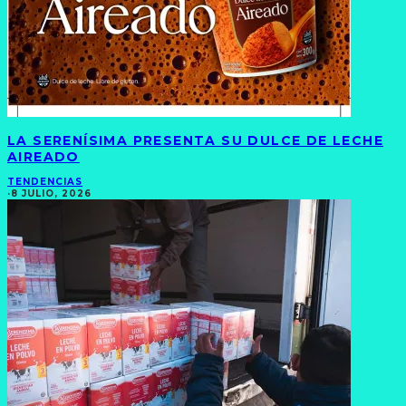
LA SERENÍSIMA PRESENTA SU DULCE DE LECHE
AIREADO
TENDENCIAS
·
8 JULIO, 2026