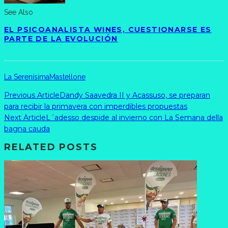
See Also
EL PSICOANALISTA WINES, CUESTIONARSE ES
PARTE DE LA EVOLUCIÓN
La Serenísima
Mastellone
Previous Article
Dandy Saavedra II y Acassuso, se preparan
para recibir la primavera con imperdibles propuestas
Next Article
L´adesso despide al invierno con La Semana della
bagna cauda
RELATED POSTS