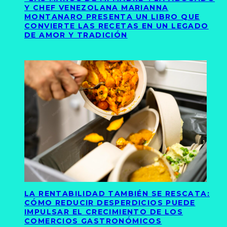
Y CHEF VENEZOLANA MARIANNA
MONTANARO PRESENTA UN LIBRO QUE
CONVIERTE LAS RECETAS EN UN LEGADO
DE AMOR Y TRADICIÓN
LA RENTABILIDAD TAMBIÉN SE RESCATA:
CÓMO REDUCIR DESPERDICIOS PUEDE
IMPULSAR EL CRECIMIENTO DE LOS
COMERCIOS GASTRONÓMICOS