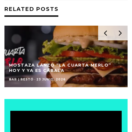
RELATED POSTS
MOSTAZA LANZÓ “LA CUARTA MERLO”
HOY Y YA ES CÁBALA
BAR | RESTÓ
·
23 JUNIO, 2026