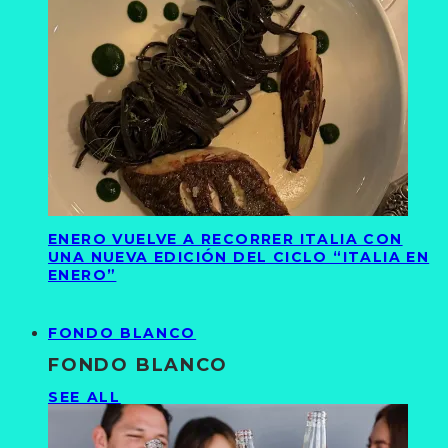
ENERO VUELVE A RECORRER ITALIA CON
UNA NUEVA EDICIÓN DEL CICLO “ITALIA EN
ENERO”
FONDO BLANCO
FONDO BLANCO
SEE ALL