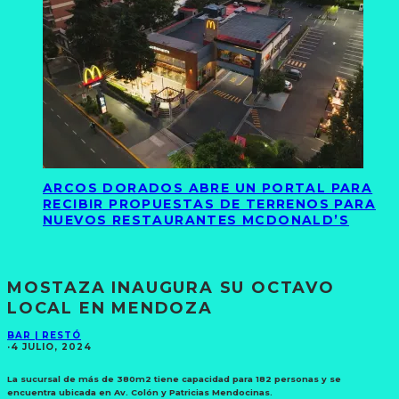
ARCOS DORADOS ABRE UN PORTAL PARA
RECIBIR PROPUESTAS DE TERRENOS PARA
NUEVOS RESTAURANTES MCDONALD’S
MOSTAZA INAUGURA SU OCTAVO
LOCAL EN MENDOZA
BAR | RESTÓ
·
4 JULIO, 2024
La sucursal de más de 380m2 tiene capacidad para 182 personas y se
encuentra ubicada en Av. Colón y Patricias Mendocinas.