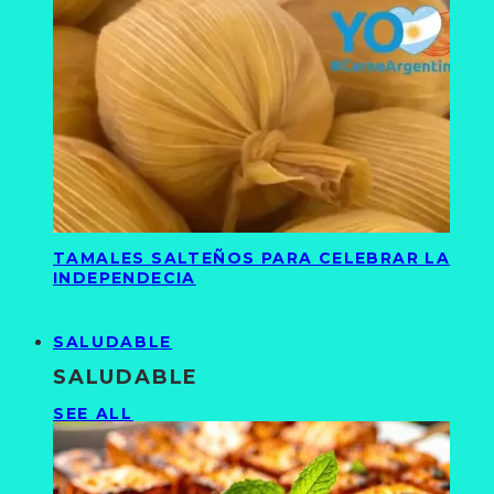
TAMALES SALTEÑOS PARA CELEBRAR LA
INDEPENDECIA
SALUDABLE
SALUDABLE
SEE ALL