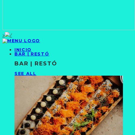
>
INICIO
BAR | RESTÓ
BAR | RESTÓ
SEE ALL