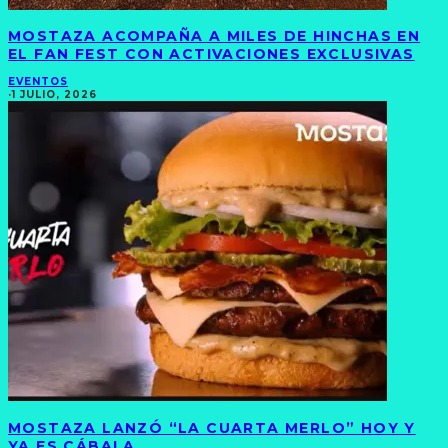
MOSTAZA ACOMPAÑA A MILES DE HINCHAS EN
EL FAN FEST CON ACTIVACIONES EXCLUSIVAS
EVENTOS
·
1 JULIO, 2026
MOSTAZA LANZÓ “LA CUARTA MERLO” HOY Y
YA ES CÁBALA