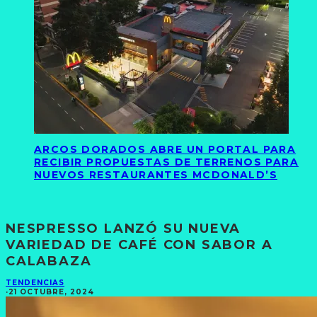
ARCOS DORADOS ABRE UN PORTAL PARA
RECIBIR PROPUESTAS DE TERRENOS PARA
NUEVOS RESTAURANTES MCDONALD’S
NESPRESSO LANZÓ SU NUEVA
VARIEDAD DE CAFÉ CON SABOR A
CALABAZA
TENDENCIAS
·
21 OCTUBRE, 2024