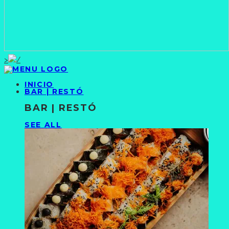
>
INICIO
BAR | RESTÓ
BAR | RESTÓ
SEE ALL