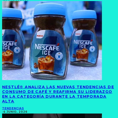
NESTLÉ® ANALIZA LAS NUEVAS TENDENCIAS DE
CONSUMO DE CAFÉ Y REAFIRMA SU LIDERAZGO
EN LA CATEGORÍA DURANTE LA TEMPORADA
ALTA
TENDENCIAS
·
4 JUNIO, 2026