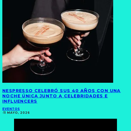
NESPRESSO CELEBRÓ SUS 40 AÑOS CON UNA
NOCHE ÚNICA JUNTO A CELEBRIDADES E
INFLUENCERS
EVENTOS
·
11 MAYO, 2026