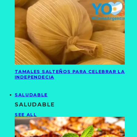
TAMALES SALTEÑOS PARA CELEBRAR LA
INDEPENDECIA
SALUDABLE
SALUDABLE
SEE ALL