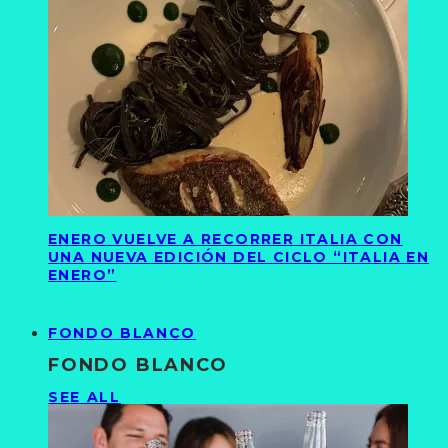
ENERO VUELVE A RECORRER ITALIA CON
UNA NUEVA EDICIÓN DEL CICLO “ITALIA EN
ENERO”
FONDO BLANCO
FONDO BLANCO
SEE ALL