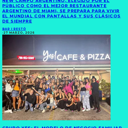
NEW CAMPO ARGENTINO, ELEGIDO POR EL
PÚBLICO COMO EL MEJOR RESTAURANTE
ARGENTINO DE MIAMI, SE PREPARA PARA VIVIR
EL MUNDIAL CON PANTALLAS Y SUS CLÁSICOS
DE SIEMPRE
BAR | RESTÓ
·
27 MARZO, 2026
GRUPO YES: EL MODELO DE NEGOCIO FAMILIAR