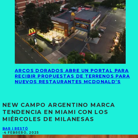
ARCOS DORADOS ABRE UN PORTAL PARA
RECIBIR PROPUESTAS DE TERRENOS PARA
NUEVOS RESTAURANTES MCDONALD’S
NEW CAMPO ARGENTINO MARCA
TENDENCIA EN MIAMI CON LOS
MIÉRCOLES DE MILANESAS
BAR | RESTÓ
·
4 FEBRERO, 2025