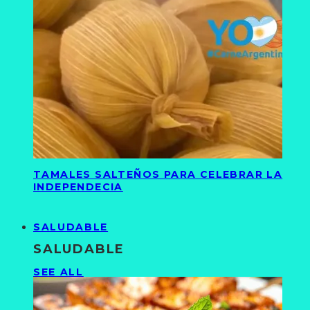
TAMALES SALTEÑOS PARA CELEBRAR LA
INDEPENDECIA
SALUDABLE
SALUDABLE
SEE ALL