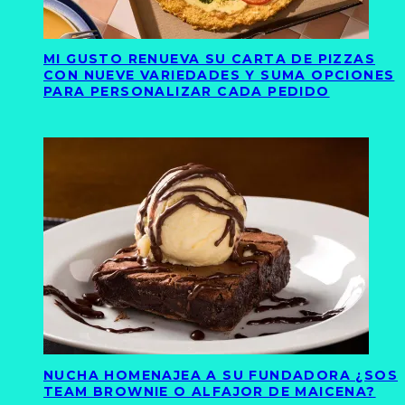
MI GUSTO RENUEVA SU CARTA DE PIZZAS
CON NUEVE VARIEDADES Y SUMA OPCIONES
PARA PERSONALIZAR CADA PEDIDO
NUCHA HOMENAJEA A SU FUNDADORA ¿SOS
TEAM BROWNIE O ALFAJOR DE MAICENA?