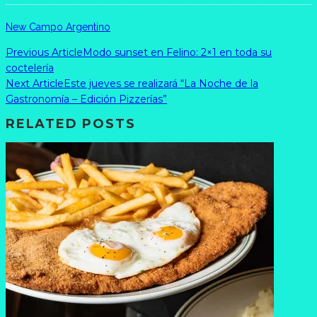
New Campo Argentino
Previous Article
Modo sunset en Felino: 2×1 en toda su
coctelería
Next Article
Este jueves se realizará “La Noche de la
Gastronomía – Edición Pizzerías”
RELATED POSTS