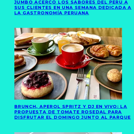
JUMBO ACERCÓ LOS SABORES DEL PERÚ A
SUS CLIENTES EN UNA SEMANA DEDICADA A
LA GASTRONOMÍA PERUANA
BRUNCH, APEROL SPRITZ Y DJ EN VIVO: LA
PROPUESTA DE TOMATE ROSEDAL PARA
DISFRUTAR EL DOMINGO JUNTO AL PARQUE