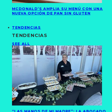
MCDONALD’S AMPLIA SU MENÚ CON UNA
NUEVA OPCIÓN DE PAN SIN GLUTEN
TENDENCIAS
TENDENCIAS
SEE ALL
“LAS MANOS DE MI MADRE”: LA ABOGADO