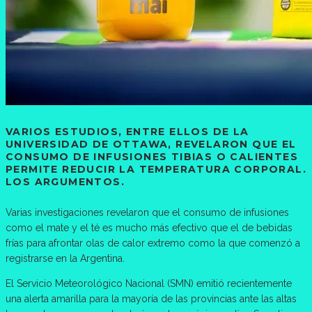
VARIOS ESTUDIOS, ENTRE ELLOS DE LA
UNIVERSIDAD DE OTTAWA, REVELARON QUE EL
CONSUMO DE INFUSIONES TIBIAS O CALIENTES
PERMITE REDUCIR LA TEMPERATURA CORPORAL.
LOS ARGUMENTOS.
Varias investigaciones revelaron que el consumo de infusiones
como el mate y el té es mucho más efectivo que el de bebidas
frías para afrontar olas de calor extremo como la que comenzó a
registrarse en la Argentina.
El Servicio Meteorológico Nacional (SMN) emitió recientemente
una alerta amarilla para la mayoría de las provincias ante las altas