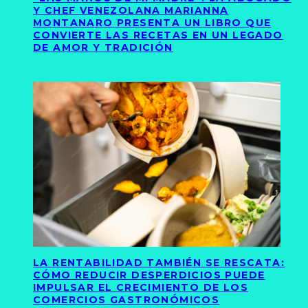
Y CHEF VENEZOLANA MARIANNA
MONTANARO PRESENTA UN LIBRO QUE
CONVIERTE LAS RECETAS EN UN LEGADO
DE AMOR Y TRADICIÓN
LA RENTABILIDAD TAMBIÉN SE RESCATA:
CÓMO REDUCIR DESPERDICIOS PUEDE
IMPULSAR EL CRECIMIENTO DE LOS
COMERCIOS GASTRONÓMICOS