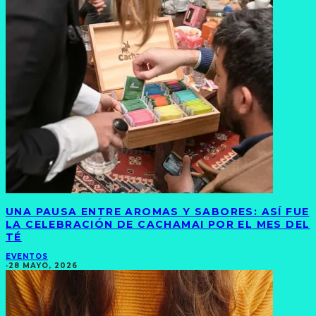
UNA PAUSA ENTRE AROMAS Y SABORES: ASÍ FUE
LA CELEBRACIÓN DE CACHAMAI POR EL MES DEL
TÉ
EVENTOS
·
28 MAYO, 2026