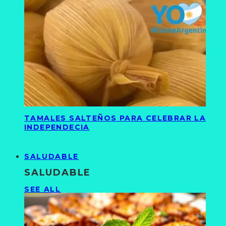
TAMALES SALTEÑOS PARA CELEBRAR LA
INDEPENDECIA
SALUDABLE
SALUDABLE
SEE ALL