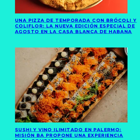
UNA PIZZA DE TEMPORADA CON BRÓCOLI Y
COLIFLOR: LA NUEVA EDICIÓN ESPECIAL DE
AGOSTO EN LA CASA BLANCA DE HABANA
SUSHI Y VINO ILIMITADO EN PALERMO:
MISIÓN BA PROPONE UNA EXPERIENCIA