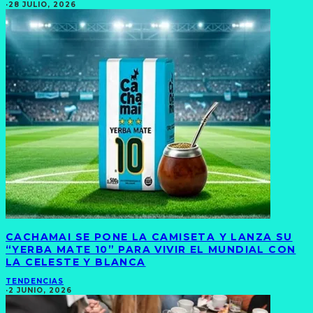
·
28 JULIO, 2026
CACHAMAI SE PONE LA CAMISETA Y LANZA SU
“YERBA MATE 10” PARA VIVIR EL MUNDIAL CON
LA CELESTE Y BLANCA
TENDENCIAS
·
2 JUNIO, 2026