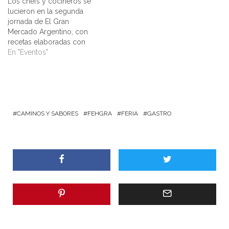
Los chefs y cocineros se
lucieron en la segunda
jornada de El Gran
Mercado Argentino, con
recetas elaboradas con
productos que exponen la
En "Eventos"
diversidad de la
producción gastronómica
argentina. El público que
visita Caminos y Sabores
edición BNA, además de
degustar y comprar
CAMINOS Y SABORES
FEHGRA
FERIA
GASTRO
diversos productos
elaborados por pequeños
productores de…