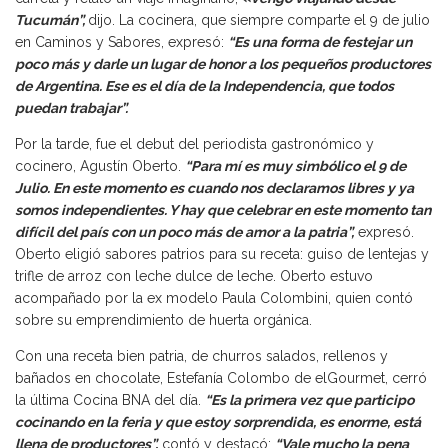
Tucumán”,
dijo. La cocinera, que siempre comparte el 9 de julio
en Caminos y Sabores, expresó:
“Es una forma de festejar un
poco más y darle un lugar de honor a los pequeños productores
de Argentina. Ese es el día de la Independencia, que todos
puedan trabajar”.
Por la tarde, fue el debut del periodista gastronómico y
cocinero, Agustín Oberto.
“Para mí es muy simbólico el 9 de
Julio. En este momento es cuando nos declaramos libres y ya
somos independientes. Y hay que celebrar en este momento tan
difícil del país con un poco más de amor a la patria”,
expresó.
Oberto eligió sabores patrios para su receta: guiso de lentejas y
trifle de arroz con leche dulce de leche. Oberto estuvo
acompañado por la ex modelo Paula Colombini, quien contó
sobre su emprendimiento de huerta orgánica.
Con una receta bien patria, de churros salados, rellenos y
bañados en chocolate, Estefanía Colombo de elGourmet, cerró
la última Cocina BNA del día.
“Es la primera vez que participo
cocinando en la feria y que estoy sorprendida, es enorme, está
llena de productores”,
contó y destacó:
“Vale mucho la pena