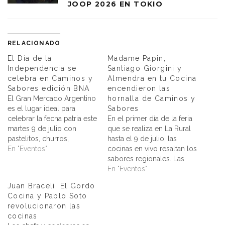
JOOP 2026 EN TOKIO
RELACIONADO
El Día de la
Madame Papin,
Independencia se
Santiago Giorgini y
celebra en Caminos y
Almendra en tu Cocina
Sabores edición BNA
encendieron las
El Gran Mercado Argentino
hornalla de Caminos y
es el lugar ideal para
Sabores
celebrar la fecha patria este
En el primer día de la feria
martes 9 de julio con
que se realiza en La Rural
pastelitos, churros,
hasta el 9 de julio, las
empanadas y recetas
En "Eventos"
cocinas en vivo resaltan los
regionales. Con tres
sabores regionales. Las
jornadas exitosas en las
cocinas en vivo son uno de
En "Eventos"
que, a pesar del intenso
los atractivos principales
Juan Braceli, El Gordo
frío, pasaron por Caminos
en Caminos y Sabores
Cocina y Pablo Soto
y Sabores edición BNA
edición BNA. Este sábado,
revolucionaron las
más de 75 mil personas, la…
en el primer día de la…
cocinas