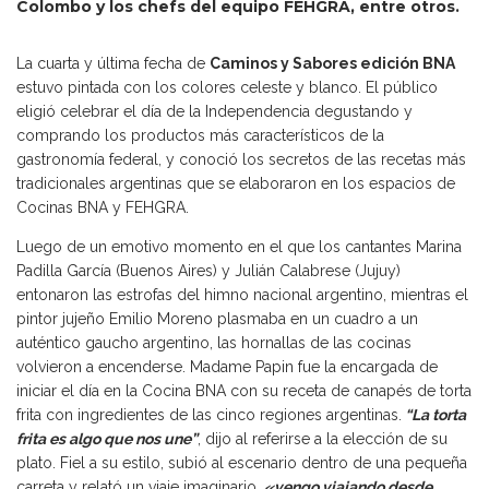
Colombo y los chefs del equipo FEHGRA, entre otros.
La cuarta y última fecha de
Caminos y Sabores edición BNA
estuvo pintada con los colores celeste y blanco. El público
eligió celebrar el día de la Independencia degustando y
comprando los productos más característicos de la
gastronomía federal, y conoció los secretos de las recetas más
tradicionales argentinas que se elaboraron en los espacios de
Cocinas BNA y FEHGRA.
Luego de un emotivo momento en el que los cantantes Marina
Padilla García (Buenos Aires) y Julián Calabrese (Jujuy)
entonaron las estrofas del himno nacional argentino, mientras el
pintor jujeño Emilio Moreno plasmaba en un cuadro a un
auténtico gaucho argentino, las hornallas de las cocinas
volvieron a encenderse. Madame Papin fue la encargada de
iniciar el día en la Cocina BNA con su receta de canapés de torta
frita con ingredientes de las cinco regiones argentinas.
“La torta
frita es algo que nos une”
, dijo al referirse a la elección de su
plato. Fiel a su estilo, subió al escenario dentro de una pequeña
carreta y relató un viaje imaginario,
«vengo viajando desde