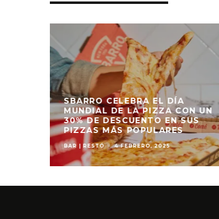
SBARRO CELEBRA EL DÍA
NUEVA
MUNDIAL DE LA PIZZA CON UN
ÓN DE
30% DE DESCUENTO EN SUS
PIZZAS MÁS POPULARES
BAR | RESTÓ
·
4 FEBRERO, 2025