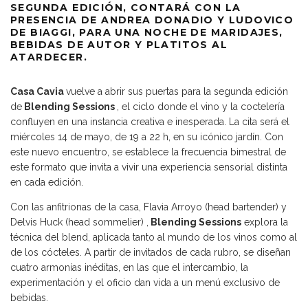
SEGUNDA EDICIÓN, CONTARÁ CON LA
PRESENCIA DE ANDREA DONADIO Y LUDOVICO
DE BIAGGI, PARA UNA NOCHE DE MARIDAJES,
BEBIDAS DE AUTOR Y PLATITOS AL
ATARDECER.
Casa Cavia
vuelve a abrir sus puertas para la segunda edición
de
Blending Sessions
, el ciclo donde el vino y la coctelería
confluyen en una instancia creativa e inesperada. La cita será el
miércoles 14 de mayo, de 19 a 22 h, en su icónico jardín. Con
este nuevo encuentro, se establece la frecuencia bimestral de
este formato que invita a vivir una experiencia sensorial distinta
en cada edición.
Con las anfitrionas de la casa, Flavia Arroyo (head bartender) y
Delvis Huck (head sommelier) ,
Blending Sessions
explora la
técnica del blend, aplicada tanto al mundo de los vinos como al
de los cócteles. A partir de invitados de cada rubro, se diseñan
cuatro armonías inéditas, en las que el intercambio, la
experimentación y el oficio dan vida a un menú exclusivo de
bebidas.