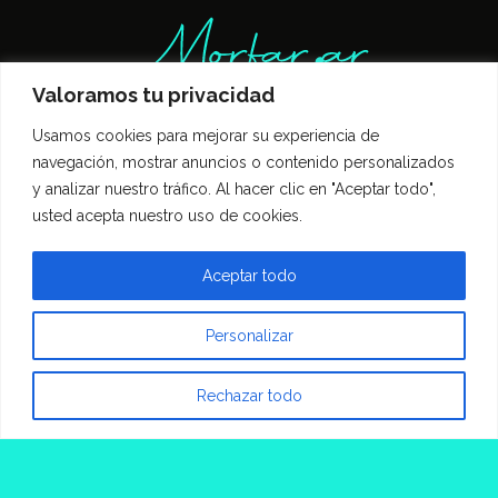
Valoramos tu privacidad
Usamos cookies para mejorar su experiencia de
Inicio
Entrevistas
Guía Gastronómica
navegación, mostrar anuncios o contenido personalizados
Opinión
Política de privacidad
y analizar nuestro tráfico. Al hacer clic en "Aceptar todo",
Contacto
usted acepta nuestro uso de cookies.
Todos los derechos reservados Morfar.ar
Aceptar todo
Personalizar
Rechazar todo