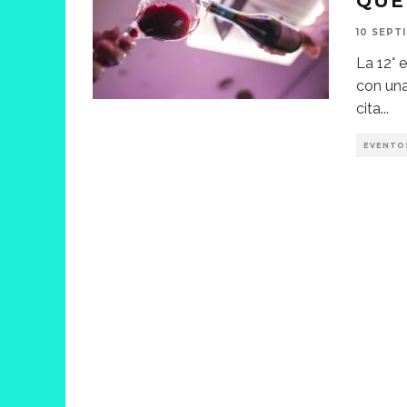
QUE
10 SEPT
La 12° 
con una
cita
...
EVENTO