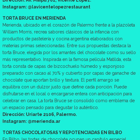
Instagram: @lavicentelopezrestaurant
TORTA BRUCE EN MERIENDA
Merienda, ubicado en el corazón de Palermo frente a la plazoleta
William Morris, recrea sabores clásicos de la infancia con
productos de pastelería y cocina argentina elaborados con
materias primas seleccionadas. Entre sus propuestas destaca la
torta Bruce, elegida por los amantes del chocolate como su sello
más representativo. Inspirada en la famosa película Matilda, esta
torta consta de capas de bizcochuelo húmedo y esponjoso
preparado con cacao al 70% y cubierto por capas de ganache de
chocolate que aportan brillo y textura. El perfil amargo se
equilibra con un dulzor justo que define cada porción. Puede
disfrutarse en el local o encargarse entera con anticipación para
celebrar en casa. La torta Bruce se consolidó como emblema de
un espacio pensado para degustar lo auténtico.
Dirección: Uriarte 2106, Palermo.
Instagram: @merienda.ar
TORTAS CHOCOLATOSAS Y REPOTENCIADAS EN BILBO
En Bilbo, las tortas de chocolate ocupan un capítulo especial