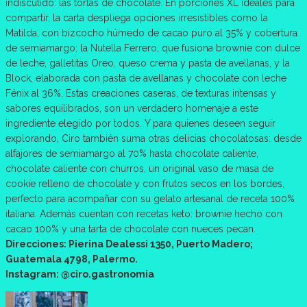
indiscutido: las tortas de chocolate. En porciones XL ideales para
compartir, la carta despliega opciones irresistibles como la
Matilda, con bizcocho húmedo de cacao puro al 35% y cobertura
de semiamargo; la Nutella Ferrero, que fusiona brownie con dulce
de leche, galletitas Oreo, queso crema y pasta de avellanas, y la
Block, elaborada con pasta de avellanas y chocolate con leche
Fénix al 36%. Estas creaciones caseras, de texturas intensas y
sabores equilibrados, son un verdadero homenaje a este
ingrediente elegido por todos. Y para quienes deseen seguir
explorando, Ciro también suma otras delicias chocolatosas: desde
alfajores de semiamargo al 70% hasta chocolate caliente,
chocolate caliente con churros, un original vaso de masa de
cookie relleno de chocolate y con frutos secos en los bordes,
perfecto para acompañar con su gelato artesanal de receta 100%
italiana. Además cuentan con recetas keto: brownie hecho con
cacao 100% y una tarta de chocolate con nueces pecan.
Direcciones: Pierina Dealessi 1350, Puerto Madero;
Guatemala 4798, Palermo.
Instagram: @ciro.gastronomia