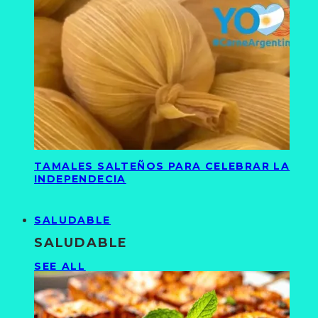
TAMALES SALTEÑOS PARA CELEBRAR LA
INDEPENDECIA
SALUDABLE
SALUDABLE
SEE ALL