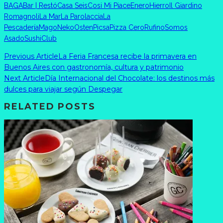
BAGA
Bar | Restó
Casa Seis
Cosi Mi Piace
Enero
Hierro
Il Giardino
Romagnoli
La Mar
La Parolaccia
La
Pescadería
Mago
Neko
Osten
Picsa
Pizza Cero
Rufino
Somos
Asado
SushiClub
Previous Article
La Feria Francesa recibe la primavera en
Buenos Aires con gastronomía, cultura y patrimonio
Next Article
Día Internacional del Chocolate: los destinos más
dulces para viajar según Despegar
RELATED POSTS