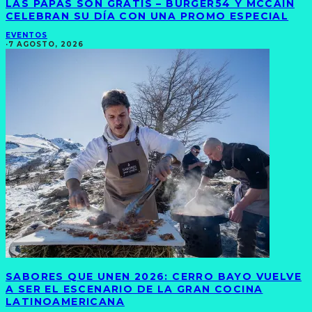
LAS PAPAS SON GRATIS – BURGER54 Y MCCAIN
CELEBRAN SU DÍA CON UNA PROMO ESPECIAL
EVENTOS
·
7 AGOSTO, 2026
SABORES QUE UNEN 2026: CERRO BAYO VUELVE
A SER EL ESCENARIO DE LA GRAN COCINA
LATINOAMERICANA