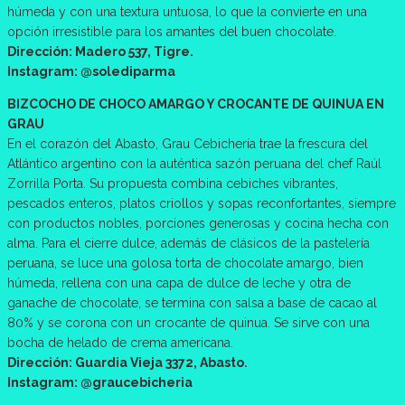
húmeda y con una textura untuosa, lo que la convierte en una
opción irresistible para los amantes del buen chocolate.
Dirección: Madero 537, Tigre.
Instagram: @solediparma
BIZCOCHO DE CHOCO AMARGO Y CROCANTE DE QUINUA EN
GRAU
En el corazón del Abasto, Grau Cebichería trae la frescura del
Atlántico argentino con la auténtica sazón peruana del chef Raúl
Zorrilla Porta. Su propuesta combina cebiches vibrantes,
pescados enteros, platos criollos y sopas reconfortantes, siempre
con productos nobles, porciones generosas y cocina hecha con
alma. Para el cierre dulce, además de clásicos de la pastelería
peruana, se luce una golosa torta de chocolate amargo, bien
húmeda, rellena con una capa de dulce de leche y otra de
ganache de chocolate, se termina con salsa a base de cacao al
80% y se corona con un crocante de quinua. Se sirve con una
bocha de helado de crema americana.
Dirección: Guardia Vieja 3372, Abasto.
Instagram: @graucebicheria