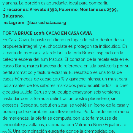
y ananá. La porción es abundante, ideal para compartir.
Direcciones: Arévalo 1392, Palermo; Montañeses 2599,
Belgrano.
Instagram: @barrachalacaarg
TORTA BRUCE 100% CACAO EN CASA CAVIA
En Casa Cavia, la pastelería tiene un lugar de culto dentro de su
propuesta integral, y el chocolate es protagonista indiscutido. En
la carta de mediodía y tarde brilla la torta Bruce, inspirada en la
célebre escena del film Matilda. El corazón de la receta está en el
cacao Barry, marca francesa de referencia en alta pastelería por su
perfil aromático y textura extrafina. El resultado es una torta de
capas húmedas de cacao 100 % y ganache intensa: un must para
los amantes de los sabores marcados pero equilibrados. La chef
ejecutiva Julieta Caruso y su equipo ensayaron seis versiones
hasta dar con la fórmula definitiva: un postre placentero, sin
excesos. Desde su debut en 2019, se volvió un ícono de la casa y
puede pedirse también para llevar entera. Por la tarde, en el menú
de meriendas, la oferta se completa con la torta mousse de
chocolate y avellanas, elaborada con Valrhona Noire Équatoriale
55 %. Una combinación elegante donde la cremosidad del