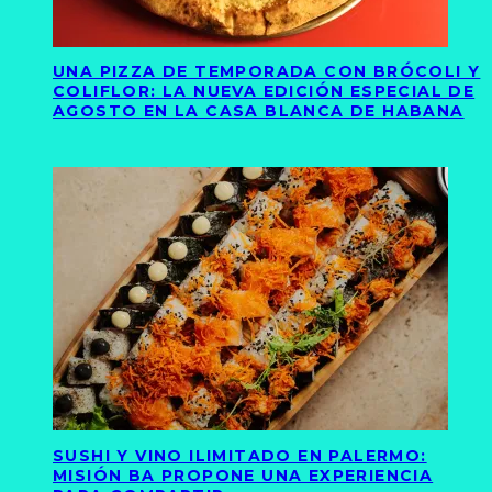
UNA PIZZA DE TEMPORADA CON BRÓCOLI Y
COLIFLOR: LA NUEVA EDICIÓN ESPECIAL DE
AGOSTO EN LA CASA BLANCA DE HABANA
SUSHI Y VINO ILIMITADO EN PALERMO:
MISIÓN BA PROPONE UNA EXPERIENCIA