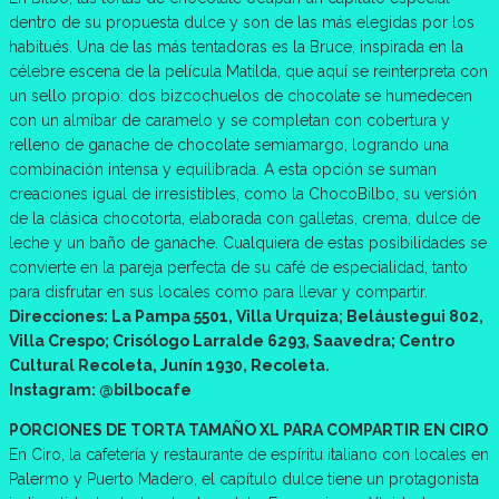
dentro de su propuesta dulce y son de las más elegidas por los
habitués. Una de las más tentadoras es la Bruce, inspirada en la
célebre escena de la película Matilda, que aquí se reinterpreta con
un sello propio: dos bizcochuelos de chocolate se humedecen
con un almíbar de caramelo y se completan con cobertura y
relleno de ganache de chocolate semiamargo, logrando una
combinación intensa y equilibrada. A esta opción se suman
creaciones igual de irresistibles, como la ChocoBilbo, su versión
de la clásica chocotorta, elaborada con galletas, crema, dulce de
leche y un baño de ganache. Cualquiera de estas posibilidades se
convierte en la pareja perfecta de su café de especialidad, tanto
para disfrutar en sus locales como para llevar y compartir.
Direcciones: La Pampa 5501, Villa Urquiza; Beláustegui 802,
Villa Crespo; Crisólogo Larralde 6293, Saavedra; Centro
Cultural Recoleta, Junín 1930, Recoleta.
Instagram: @bilbocafe
PORCIONES DE TORTA TAMAÑO XL PARA COMPARTIR EN CIRO
En Ciro, la cafetería y restaurante de espíritu italiano con locales en
Palermo y Puerto Madero, el capítulo dulce tiene un protagonista