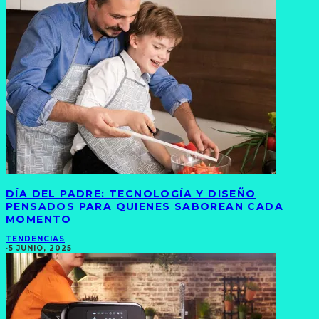
DÍA DEL PADRE: TECNOLOGÍA Y DISEÑO
PENSADOS PARA QUIENES SABOREAN CADA
MOMENTO
TENDENCIAS
·
5 JUNIO, 2025