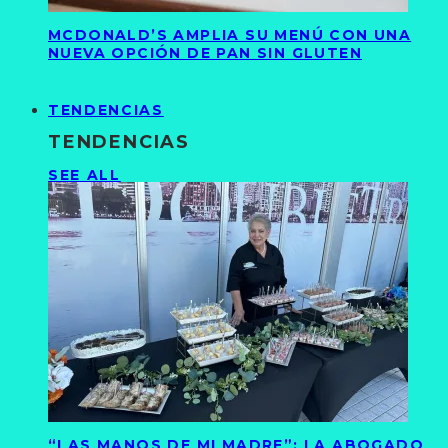
MCDONALD’S AMPLIA SU MENÚ CON UNA
NUEVA OPCIÓN DE PAN SIN GLUTEN
TENDENCIAS
TENDENCIAS
SEE ALL
“LAS MANOS DE MI MADRE”: LA ABOGADO