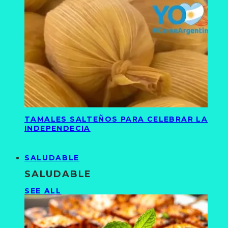
TAMALES SALTEÑOS PARA CELEBRAR LA
INDEPENDECIA
SALUDABLE
SALUDABLE
SEE ALL