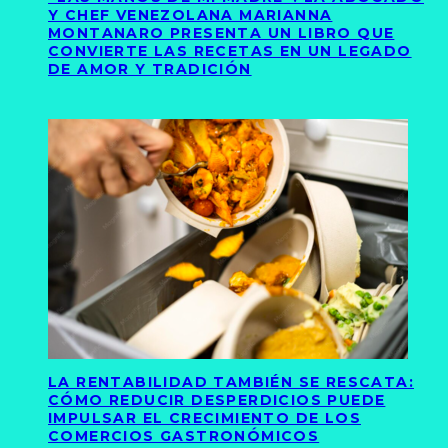
Y CHEF VENEZOLANA MARIANNA
MONTANARO PRESENTA UN LIBRO QUE
CONVIERTE LAS RECETAS EN UN LEGADO
DE AMOR Y TRADICIÓN
LA RENTABILIDAD TAMBIÉN SE RESCATA:
CÓMO REDUCIR DESPERDICIOS PUEDE
IMPULSAR EL CRECIMIENTO DE LOS
COMERCIOS GASTRONÓMICOS