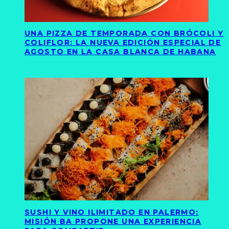
UNA PIZZA DE TEMPORADA CON BRÓCOLI Y
COLIFLOR: LA NUEVA EDICIÓN ESPECIAL DE
AGOSTO EN LA CASA BLANCA DE HABANA
SUSHI Y VINO ILIMITADO EN PALERMO:
MISIÓN BA PROPONE UNA EXPERIENCIA