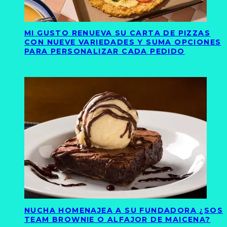
MI GUSTO RENUEVA SU CARTA DE PIZZAS
CON NUEVE VARIEDADES Y SUMA OPCIONES
PARA PERSONALIZAR CADA PEDIDO
NUCHA HOMENAJEA A SU FUNDADORA ¿SOS
TEAM BROWNIE O ALFAJOR DE MAICENA?