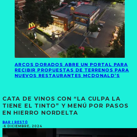
ARCOS DORADOS ABRE UN PORTAL PARA
RECIBIR PROPUESTAS DE TERRENOS PARA
NUEVOS RESTAURANTES MCDONALD’S
CATA DE VINOS CON “LA CULPA LA
TIENE EL TINTO” Y MENÚ POR PASOS
EN HIERRO NORDELTA
BAR | RESTÓ
·
6 DICIEMBRE, 2024