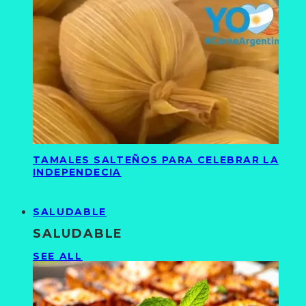
TAMALES SALTEÑOS PARA CELEBRAR LA
INDEPENDECIA
SALUDABLE
SALUDABLE
SEE ALL