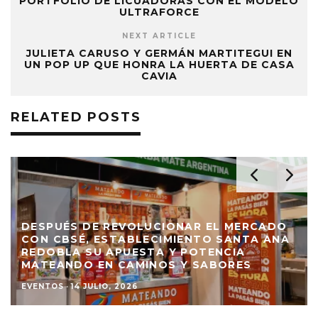
PORTFOLIO DE LICUADORAS CON EL MODELO
ULTRAFORCE
NEXT ARTICLE
JULIETA CARUSO Y GERMÁN MARTITEGUI EN
UN POP UP QUE HONRA LA HUERTA DE CASA
CAVIA
RELATED POSTS
DESPUÉS DE REVOLUCIONAR EL MERCADO
CON CBSÉ, ESTABLECIMIENTO SANTA ANA
REDOBLA SU APUESTA Y POTENCIA
MATEANDO EN CAMINOS Y SABORES
EVENTOS
·
14 JULIO, 2026