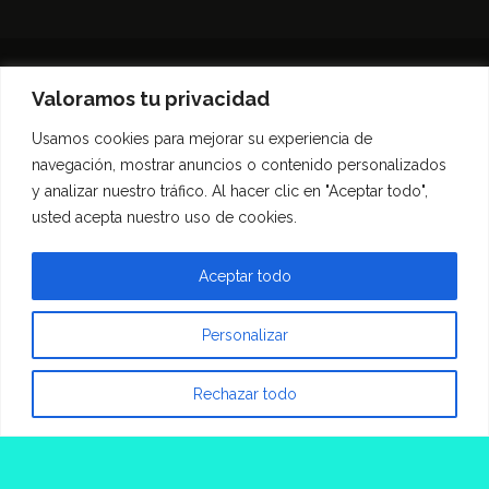
Valoramos tu privacidad
Usamos cookies para mejorar su experiencia de
Inicio
Entrevistas
Guía Gastronómica
navegación, mostrar anuncios o contenido personalizados
Opinión
Política de privacidad
y analizar nuestro tráfico. Al hacer clic en "Aceptar todo",
Contacto
usted acepta nuestro uso de cookies.
Todos los derechos reservados Morfar.ar
Aceptar todo
Personalizar
Rechazar todo